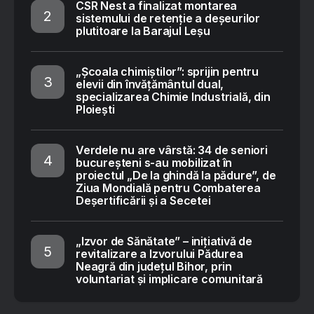
CSR Nest a finalizat montarea
sistemului de retenție a deșeurilor
plutitoare la Barajul Leșu
„Școala chimiștilor”: sprijin pentru
elevii din învățământul dual,
specializarea Chimie Industrială, din
Ploiești
Verdele nu are vârstă: 34 de seniori
bucureșteni s-au mobilizat în
proiectul „De la ghindă la pădure”, de
Ziua Mondială pentru Combaterea
Deșertificării și a Secetei
„Izvor de Sănătate” – inițiativă de
revitalizare a Izvorului Pădurea
Neagră din județul Bihor, prin
voluntariat și implicare comunitară