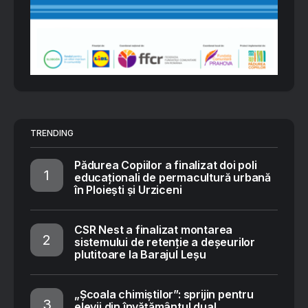
TRENDING
Pădurea Copiilor a finalizat doi poli
educaționali de permacultură urbană
în Ploiești și Urziceni
CSR Nest a finalizat montarea
sistemului de retenție a deșeurilor
plutitoare la Barajul Leșu
„Școala chimiștilor”: sprijin pentru
elevii din învățământul dual,