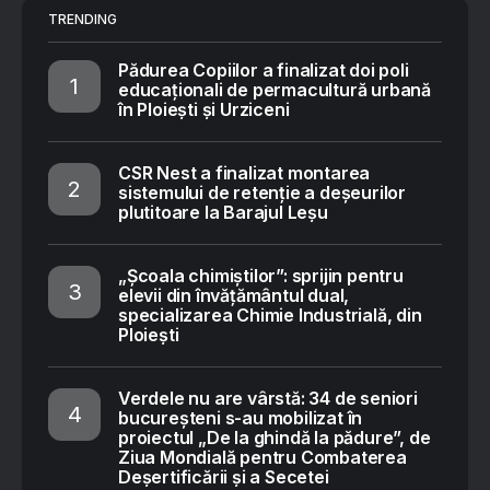
TRENDING
Pădurea Copiilor a finalizat doi poli
educaționali de permacultură urbană
în Ploiești și Urziceni
CSR Nest a finalizat montarea
sistemului de retenție a deșeurilor
plutitoare la Barajul Leșu
„Școala chimiștilor”: sprijin pentru
elevii din învățământul dual,
specializarea Chimie Industrială, din
Ploiești
Verdele nu are vârstă: 34 de seniori
bucureșteni s-au mobilizat în
proiectul „De la ghindă la pădure”, de
Ziua Mondială pentru Combaterea
Deșertificării și a Secetei