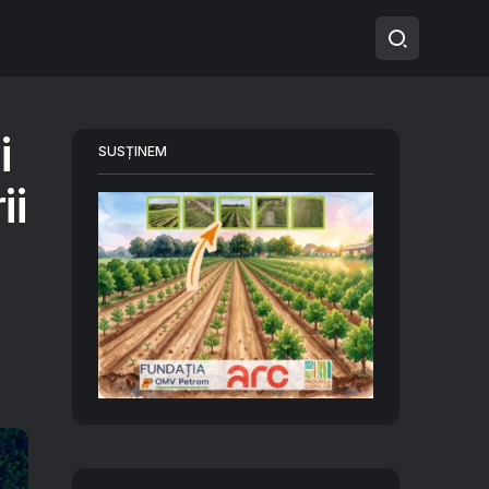
i
SUSȚINEM
ii