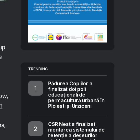
up
e
TRENDING
Pădurea Copiilor a
finalizat doi poli
educaționali de
ow,
permacultură urbană în
m
Ploiești și Urziceni
e
CSR Nest a finalizat
na,
montarea sistemului de
retenție a deșeurilor