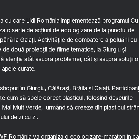
ția cu care Lidl România implementează programul
Cu
za o serie de acțiuni de ecologizare de la punctul de
, până la Galați. Activitățile de combatere a poluării cu
 de două proiecții de filme tematice, la Giurgiu și
ă atenția atât asupra problemei, cât și asupra soluțiilo
a apele curate.
uri în Giurgiu, Călărași, Brăila și Galați. Participanț
țe cum să spele corect plasticul, folosind deșeurile
 Mai Mult Verde, urmând să creeze din plasticul strâ
ului de zi cu zi.
WF România va organiza o ecologizare-maraton în ca