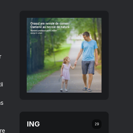
r
ii
ns
ING
29
re