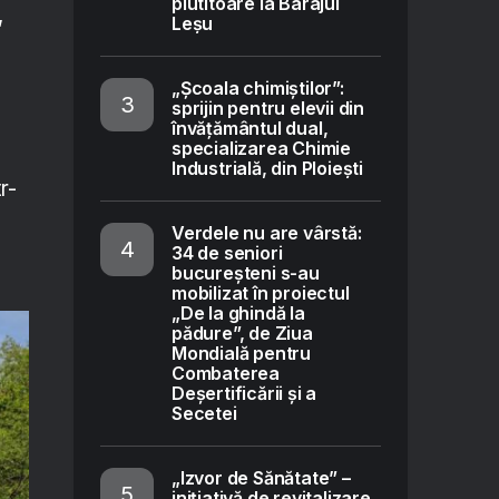
plutitoare la Barajul
,
Leșu
„Școala chimiștilor”:
sprijin pentru elevii din
învățământul dual,
specializarea Chimie
Industrială, din Ploiești
r-
Verdele nu are vârstă:
34 de seniori
bucureșteni s-au
mobilizat în proiectul
„De la ghindă la
pădure”, de Ziua
Mondială pentru
Combaterea
Deșertificării și a
Secetei
„Izvor de Sănătate” –
inițiativă de revitalizare