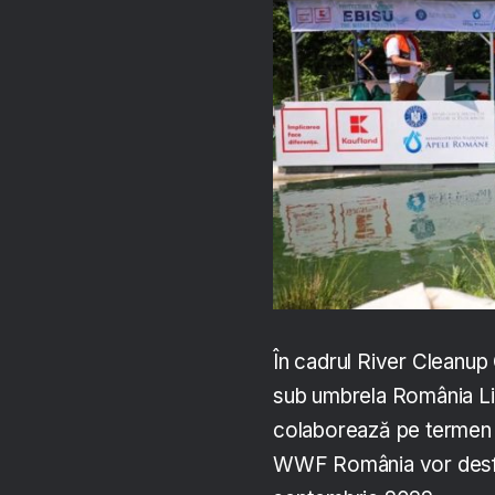
În cadrul River Cleanu
sub umbrela România Li
colaborează pe termen l
WWF România vor desfășu