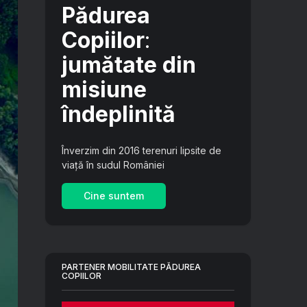
Pădurea
Copiilor
:
jumătate din
misiune
îndeplinită
Înverzim din 2016 terenuri lipsite de
viață în sudul României
Cine suntem
PARTENER MOBILITATE PĂDUREA
COPIILOR