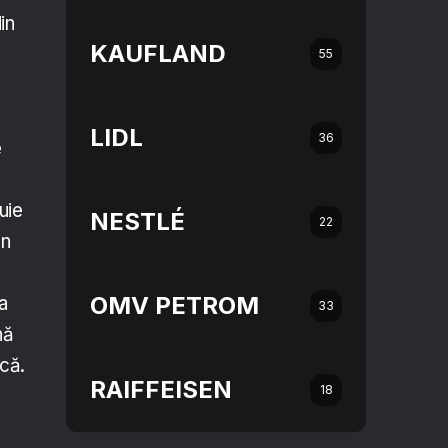
in
KAUFLAND
55
LIDL
36
e
uie
NESTLÉ
22
in
OMV PETROM
a
33
nă
ică.
RAIFFEISEN
18