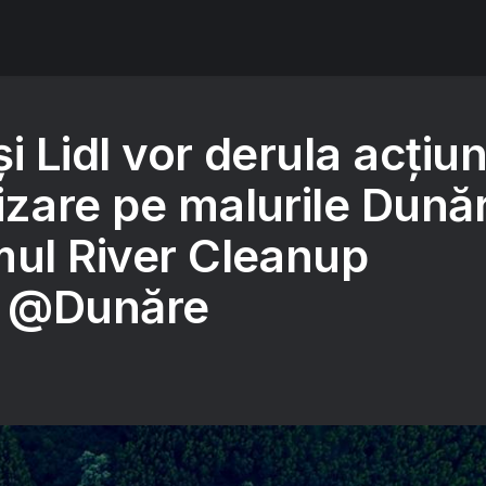
i Lidl vor derula acțiun
zare pe malurile Dunăr
mul River Cleanup
e @Dunăre