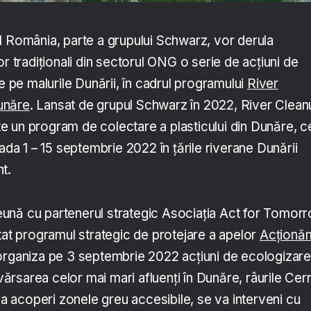
l România, parte a grupului Schwarz, vor derula
or tradiționali din sectorul ONG o serie de acțiuni de
de pe malurile Dunării, în cadrul programului
River
unăre
. Lansat de grupul Schwarz în 2022, River Clean
 un program de colectare a plasticului din Dunăre, c
oada 1 – 15 septembrie 2022 în țările riverane Dunării
t.
ună cu partenerul strategic Asociația Act for Tomorr
tat programul strategic de protejare a apelor
Acționă
 organiza pe 3 septembrie 2022 acțiuni de ecologizar
 vărsarea celor mai mari afluenți în Dunăre, râurile Cer
u a acoperi zonele greu accesibile, se va interveni cu