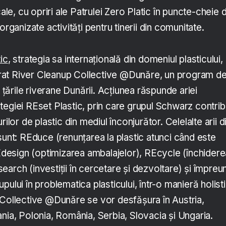
cale, cu opriri ale Patrulei Zero Platic în puncte-cheie d
organizate activități pentru tinerii din comunitate.
ic
, strategia sa internațională din domeniul plasticului,
at River Cleanup Collective @Dunăre, un program d
n țările riverane Dunării. Acțiunea răspunde ariei
tegiei REset Plastic, prin care grupul Schwarz contrib
rilor de plastic din mediul înconjurător. Celelalte arii d
sunt: REduce (renunțarea la plastic atunci când este
REdesign (optimizarea ambalajelor), REcycle (închidere
REsearch (investiții în cercetare și dezvoltare) și împreu
ului în problematica plasticului, într-o manieră holist
 Collective @Dunăre se vor desfășura în Austria,
nia, Polonia, România, Serbia, Slovacia și Ungaria.