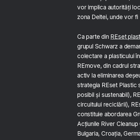
vor implica autorități lo
zona Deltei, unde vor fi 
Ca parte din
REset plast
grupul Schwarz a demar
colectare a plasticului î
REmove, din cadrul stra
activ la eliminarea deșeu
strategia REset Plastic 
posibil și sustenabil), 
circuitului reciclării), 
constituie abordarea Grup
Acțiunile River Cleanup
Bulgaria, Croația, Germa