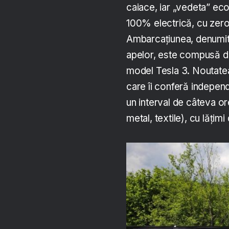
caiace, iar „vedeta” eco
100% electrică, cu zero
Ambarcațiunea, denumit
apelor, este compusă din
model Tesla 3. Noutatea
care îi conferă independ
un interval de câteva or
metal, textile), cu lățim