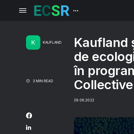
Kaufland ș
K
KAUFLAND
de ecologi
în progra
Collectiv
3 MIN READ
29.06.2022