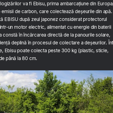
logizărilor va fi Ebisu, prima ambarcațiune din Europa
 emisii de carbon, care colectează deșeurile din apă.
ă EBISU după zeul japonez considerat protectorul
tr-un motor electric, alimentat cu energie din baterii
 constă în încărcarea directă de la panourile solare,
enţă deplină în procesul de colectare a deşeurilor. Înt
e, Ebisu poate colecta peste 300 kg (plastic, sticle,
i de până la 80 cm.