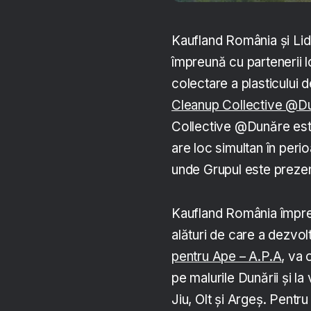
Kaufland România și Lid
împreună cu partenerii l
colectare a plasticului 
Cleanup Collective @D
Collective @Dunăre este
are loc simultan în peri
unde Grupul este prezen
Kaufland România împre
alături de care a dezvol
pentru Ape – A.P.A
, va
pe malurile Dunării și la
Jiu, Olt și Argeș. Pentr