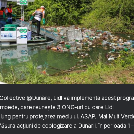
p Collective @Dunăre, Lidl va implementa acest progr
mpede, care reunește 3 ONG-uri cu care Lidl
ung pentru protejarea mediului. ASAP, Mai Mult Verde
ra acțiuni de ecologizare a Dunării, în perioada 1 –