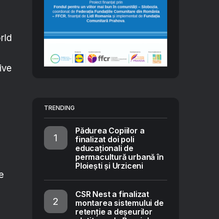
rld
tive
TRENDING
Pădurea Copiilor a
finalizat doi poli
educaționali de
permacultură urbană în
Ploiești și Urziceni
e
CSR Nest a finalizat
montarea sistemului de
retenție a deșeurilor