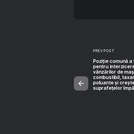
PREV POST
Poziție comună a ț
pentru interzicer
vânzărilor de mași
combustibil, taxar
poluante și creșt
suprafețelor împă