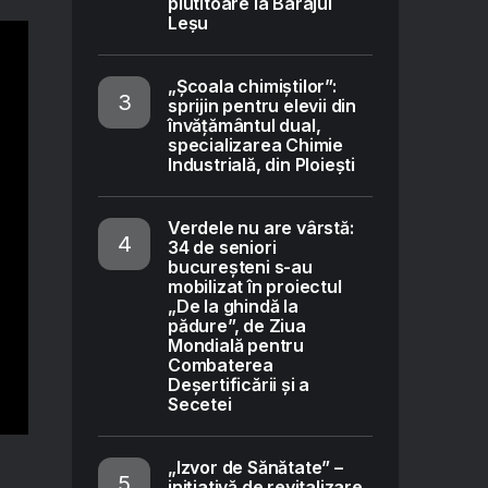
plutitoare la Barajul
Leșu
„Școala chimiștilor”:
sprijin pentru elevii din
învățământul dual,
specializarea Chimie
Industrială, din Ploiești
Verdele nu are vârstă:
34 de seniori
bucureșteni s-au
mobilizat în proiectul
„De la ghindă la
pădure”, de Ziua
Mondială pentru
Combaterea
Deșertificării și a
Secetei
„Izvor de Sănătate” –
inițiativă de revitalizare