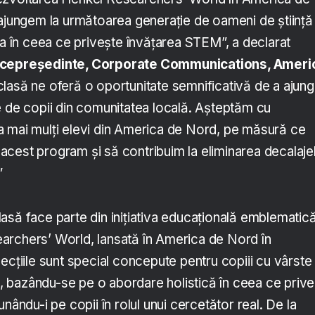
 ajungem la următoarea generație de oameni de știință 
ea în ceea ce privește învățarea STEM”, a declarat
vicepreședinte, Corporate Communications, Ameri
lasă ne oferă o oportunitate semnificativă de a ajun
e de copii din comunitatea locală. Așteptăm cu
 mai mulți elevi din America de Nord, pe măsură ce
cest program și să contribuim la eliminarea decalaje
”
asă face parte din inițiativa educațională emblematic
archers’ World, lansată în America de Nord în
ecțiile sunt special concepute pentru copiii cu vârste
ni, bazându-se pe o abordare holistică în ceea ce priv
nându-i pe copii în rolul unui cercetător real. De la