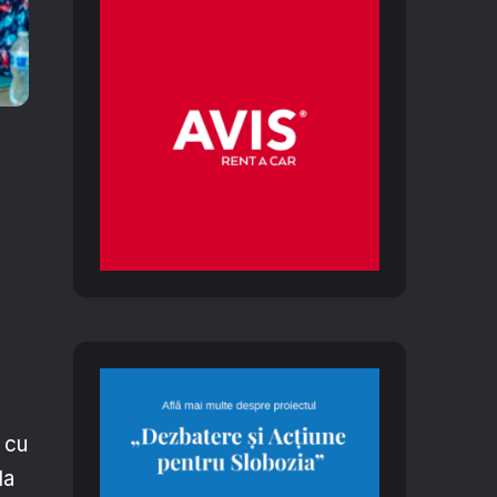
 cu
la