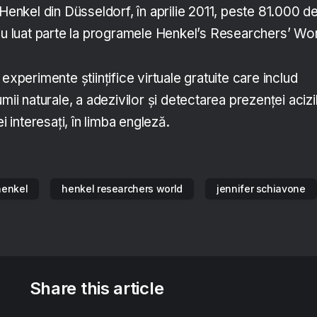
 Henkel din Düsseldorf, în aprilie 2011, peste 81.000 d
 au luat parte la programele Henkel’s Researchers’ Wor
experimente științifice virtuale gratuite care includ
mii naturale, a adezivilor și detectarea prezenței acizi
i interesați, în limba engleză.
henkel
henkel researchers world
jennifer schiavone
Share this article