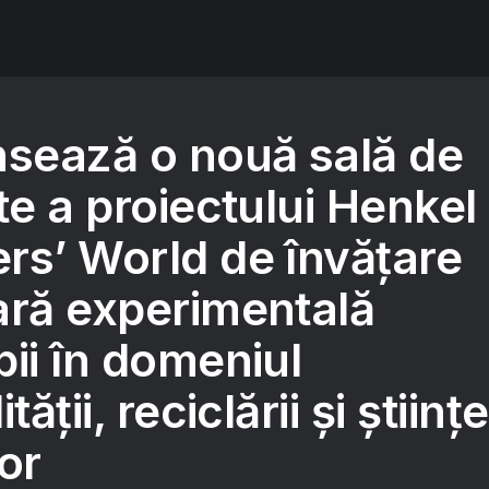
nsează o nouă sală de
te a proiectului Henkel
rs’ World de învățare
ară experimentală
ii în domeniul
ății, reciclării și științe
or