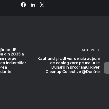
ărilor UE
NEXT POST
ea din 2035 a
ni noi pe
Kaufland și Lidl vor derula acțiuni
ea industriilor
de ecologizare pe malurile
erea
Dunării în programul River
durite
Cleanup Collective @Dunăre