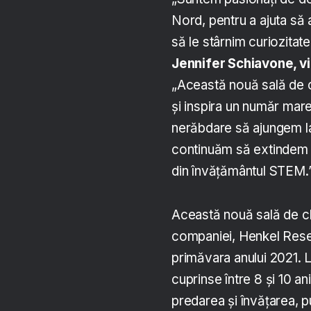
Nord, pentru a ajuta să
să le stârnim curiozitat
Jennifer Schiavone, 
„Această nouă sală de c
și inspira un număr mar
nerăbdare să ajungem la
continuăm să extindem a
din învățământul STEM.
Această nouă sală de cl
companiei, Henkel Rese
primăvara anului 2021. L
cuprinse între 8 și 10 a
predarea și învățarea, pu