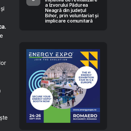
a Izvorului Pădurea
și
Neagră din județul
Bihor, prin voluntariat și
implicare comunitară
ca
.
ge
lor
ă
ește