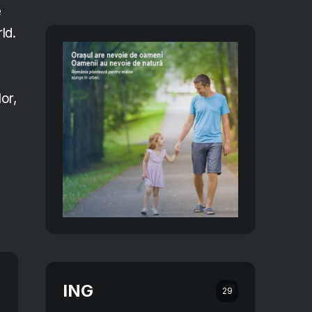
e
ld.
lor,
ING
29