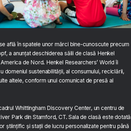
se află în spatele unor mărci bine-cunoscute precum
pf, a anunțat deschiderea sălii de clasă Henkel
 America de Nord. Henkel Researchers’ World îi
u domeniul sustenabilității, al consumului, reciclării,
 multe altele, conform unui comunicat de presă al
n cadrul Whittingham Discovery Center, un centru de
 River Park din Stamford, CT. Sala de clasă este dotată
științific și stații de lucru personalizate pentru până 