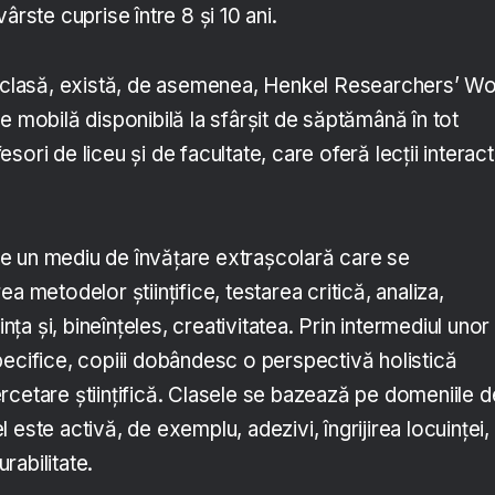
ârste cuprise între 8 și 10 ani.
e clasă, există, de asemenea, Henkel Researchers’ Wo
e mobilă disponibilă la sfârșit de săptămână în tot
ori de liceu și de facultate, care oferă lecții interac
e un mediu de învățare extrașcolară care se
a metodelor științifice, testarea critică, analiza,
ința și, bineînțeles, creativitatea. Prin intermediul unor
pecifice, copiii dobândesc o perspectivă holistică
rcetare științifică. Clasele se bazează pe domeniile d
 este activă, de exemplu, adezivi, îngrijirea locuinței,
rabilitate.