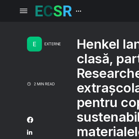
Henkel la
E
EXTERNE
clasă, par
Researche
extrașcol
2 MIN READ
pentru cop
sustenabilit
materialel