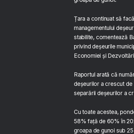
Țara a continuat să fac
managementului deșeurilo
stabilite, comentează B
privind deșeurile munici
Economiei și Dezvoltării
Raportul arată că număru
deșeurilor a crescut de 
separării deșeurilor a 
Cu toate acestea, ponde
58% față de 60% în 2020,
groapa de gunoi sub 25