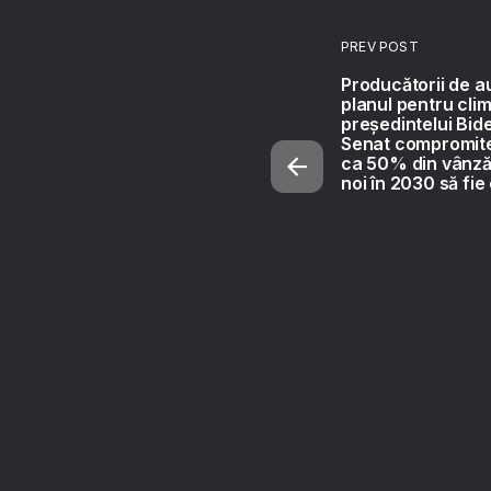
PREV POST
Producătorii de a
planul pentru clim
președintelui Bid
Senat compromite
ca 50% din vânzăr
noi în 2030 să fie