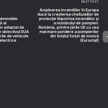
NEXT POST
Amploarea incendiilor în Europa
duce la creșterea cheltuielilor de
utomobile:
protecție împotriva incendiilor și
ă al
a numărului de pompieri.
en adoptat de
România, printre țările UE cu cea
 obiectivul SUA
mai mare pondere a pompierilor
ile de vehicule
din totalul forței de muncă
 electrice
(Eurostat)