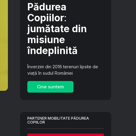
Pădurea
Copiilor
:
jumătate din
misiune
îndeplinită
Înverzim din 2016 terenuri lipsite de
viață în sudul României
Cine suntem
PARTENER MOBILITATE PĂDUREA
COPIILOR