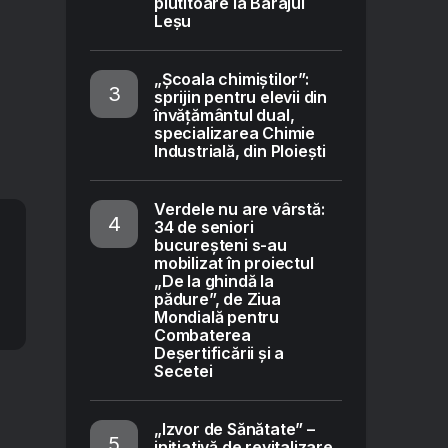
plutitoare la Barajul
Leșu
„Școala chimiștilor”:
sprijin pentru elevii din
învățământul dual,
specializarea Chimie
Industrială, din Ploiești
Verdele nu are vârstă:
34 de seniori
bucureșteni s-au
mobilizat în proiectul
„De la ghindă la
pădure”, de Ziua
Mondială pentru
Combaterea
Deșertificării și a
Secetei
„Izvor de Sănătate” –
inițiativă de revitalizare