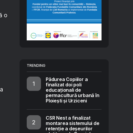
ă o
TRENDING
Pădurea Copiilor a
finalizat doi poli
la
educaționali de
permacultură urbană în
Ploiești și Urziceni
CSR Nest a finalizat
montarea sistemului de
retenție a deșeurilor