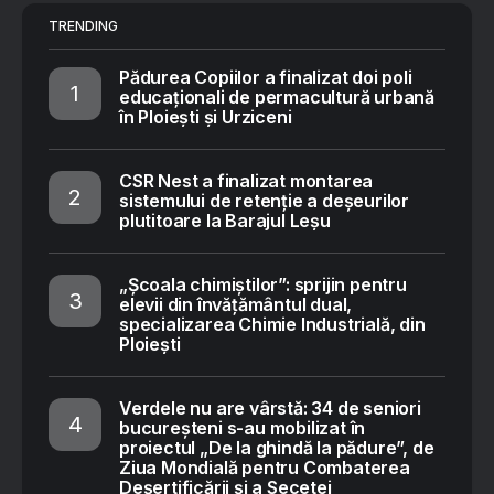
TRENDING
Pădurea Copiilor a finalizat doi poli
educaționali de permacultură urbană
în Ploiești și Urziceni
CSR Nest a finalizat montarea
sistemului de retenție a deșeurilor
plutitoare la Barajul Leșu
„Școala chimiștilor”: sprijin pentru
elevii din învățământul dual,
specializarea Chimie Industrială, din
Ploiești
Verdele nu are vârstă: 34 de seniori
bucureșteni s-au mobilizat în
proiectul „De la ghindă la pădure”, de
Ziua Mondială pentru Combaterea
Deșertificării și a Secetei