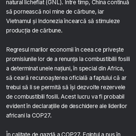
natural lichefiat (GNL). Între timp, China continuă
să pornească noi mine de cărbune, iar
Vietnamul și Indonezia încearcă să stimuleze
producția de cărbune.
Regresul marilor economii în ceea ce privește
promisiunile lor de a renunța la combustibilii fosili
a determinat unele națiuni, în special din Africa,
să ceară recunoașterea oficială a faptului că ar
trebui să li se permită să își dezvolte rezervele
de combustibili fosili. Acest lucru va fi probabil
evident în declarațiile de deschidere ale liderilor
africani la COP27.
În calitate de gazdă a COP27, Egiptul a pus în