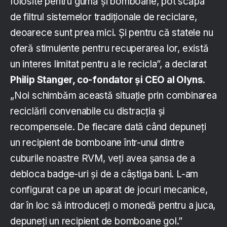
folosite pentru gumă și bomboane, pot scăpa
de filtrul sistemelor tradiționale de reciclare,
deoarece sunt prea mici. Și pentru că statele nu
oferă stimulente pentru recuperarea lor, există
un interes limitat pentru a le recicla”, a declarat
Philip Stanger, co-fondator și CEO al Olyns
.
„Noi schimbăm această situație prin combinarea
reciclării convenabile cu distracția și
recompensele. De fiecare dată când depuneți
un recipient de bomboane într-unul dintre
cuburile noastre RVM, veți avea șansa de a
debloca badge-uri și de a câștiga bani. L-am
configurat ca pe un aparat de jocuri mecanice,
dar în loc să introduceți o monedă pentru a juca,
depuneți un recipient de bomboane gol.”