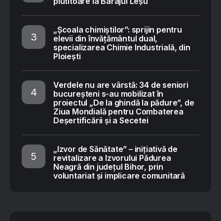
plutitoare la Barajul Leșu
„Școala chimiștilor”: sprijin pentru
elevii din învățământul dual,
specializarea Chimie Industrială, din
Ploiești
Verdele nu are vârstă: 34 de seniori
bucureșteni s-au mobilizat în
proiectul „De la ghindă la pădure”, de
Ziua Mondială pentru Combaterea
Deșertificării și a Secetei
„Izvor de Sănătate” – inițiativă de
revitalizare a Izvorului Pădurea
Neagră din județul Bihor, prin
voluntariat și implicare comunitară