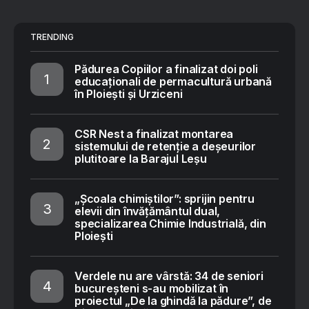
TRENDING
Pădurea Copiilor a finalizat doi poli
educaționali de permacultură urbană
în Ploiești și Urziceni
CSR Nest a finalizat montarea
sistemului de retenție a deșeurilor
plutitoare la Barajul Leșu
„Școala chimiștilor”: sprijin pentru
elevii din învățământul dual,
specializarea Chimie Industrială, din
Ploiești
Verdele nu are vârstă: 34 de seniori
bucureșteni s-au mobilizat în
proiectul „De la ghindă la pădure”, de