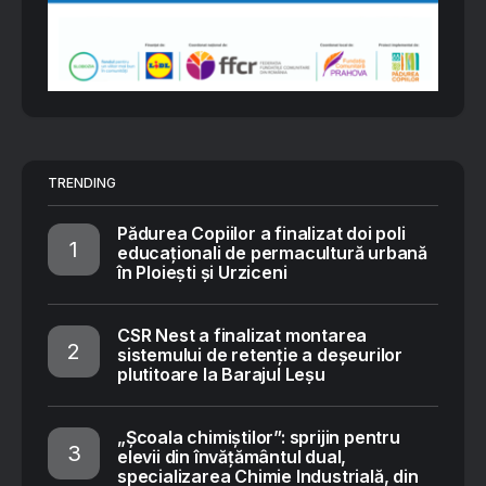
TRENDING
Pădurea Copiilor a finalizat doi poli
educaționali de permacultură urbană
în Ploiești și Urziceni
CSR Nest a finalizat montarea
sistemului de retenție a deșeurilor
plutitoare la Barajul Leșu
„Școala chimiștilor”: sprijin pentru
elevii din învățământul dual,
specializarea Chimie Industrială, din