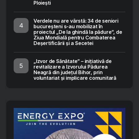
Ploiești
Verdele nu are vârstă: 34 de seniori
bucureșteni s-au mobilizat în
proiectul „De la ghindă la pădure”, de
Ziua Mondială pentru Combaterea
Deșertificării și a Secetei
„Izvor de Sănătate” – inițiativă de
revitalizare a Izvorului Pădurea
Neagră din județul Bihor, prin
voluntariat și implicare comunitară