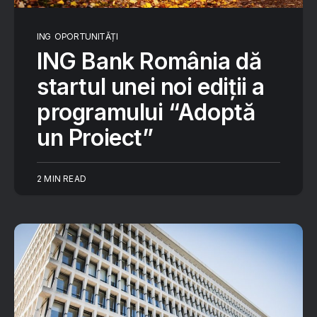
ING
OPORTUNITĂȚI
ING Bank România dă
startul unei noi ediții a
programului “Adoptă
un Proiect”
2 MIN READ