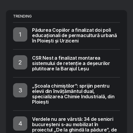
TRENDING
Pădurea Copiilor a finalizat doi poli
educaționali de permacultură urbană
în Ploiești și Urziceni
CSR Nest a finalizat montarea
sistemului de retenție a deșeurilor
plutitoare la Barajul Leșu
„Școala chimiștilor”: sprijin pentru
elevii din învățământul dual,
specializarea Chimie Industrială, din
Ploiești
Verdele nu are vârstă: 34 de seniori
bucureșteni s-au mobilizat în
proiectul „De la ghindă la pădure”, de