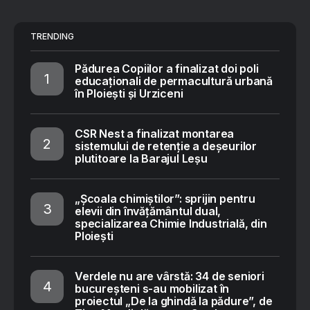
TRENDING
Pădurea Copiilor a finalizat doi poli
educaționali de permacultură urbană
în Ploiești și Urziceni
CSR Nest a finalizat montarea
sistemului de retenție a deșeurilor
plutitoare la Barajul Leșu
„Școala chimiștilor”: sprijin pentru
elevii din învățământul dual,
specializarea Chimie Industrială, din
Ploiești
Verdele nu are vârstă: 34 de seniori
bucureșteni s-au mobilizat în
proiectul „De la ghindă la pădure”, de