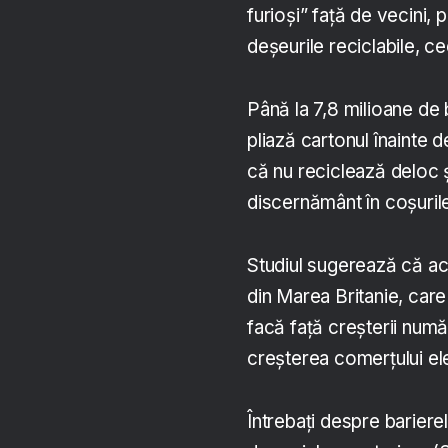
furioși” față de vecini, 
deșeurile reciclabile, c
Până la 7,8 milioane de 
pliază cartonul înainte 
că nu reciclează deloc ș
discernământ în coșuril
Studiul sugerează că ac
din Marea Britanie, care
facă față creșterii numă
creșterea comerțului el
Întrebați despre barier