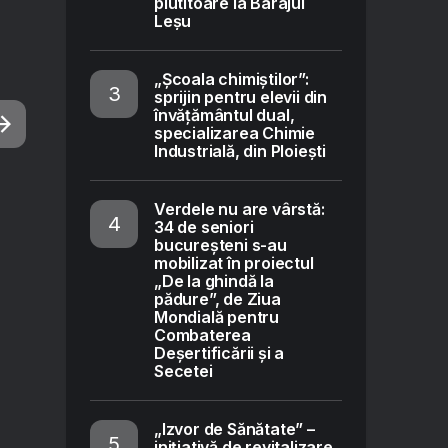
plutitoare la Barajul
Leșu
„Școala chimiștilor”:
sprijin pentru elevii din
învățământul dual,
specializarea Chimie
Industrială, din Ploiești
Verdele nu are vârstă:
34 de seniori
bucureșteni s-au
mobilizat în proiectul
„De la ghindă la
pădure”, de Ziua
Mondială pentru
Combaterea
Deșertificării și a
Secetei
„Izvor de Sănătate” –
inițiativă de revitalizare