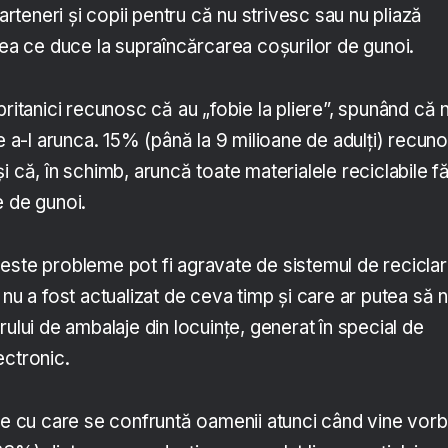
parteneri și copii pentru că nu strivesc sau nu pliază
eea ce duce la supraîncărcarea coșurilor de gunoi.
britanici recunosc că au „fobie la pliere”, spunând că 
de a-l arunca. 15% (până la 9 milioane de adulți) recun
i că, în schimb, aruncă toate materialele reciclabile f
e de gunoi.
este probleme pot fi agravate de sistemul de recicla
 nu a fost actualizat de ceva timp și care ar putea să 
rului de ambalaje din locuințe, generat în special de
ectronic.
ele cu care se confruntă oamenii atunci când vine vor