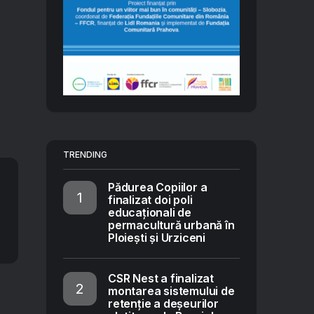
TRENDING
Pădurea Copiilor a
finalizat doi poli
educaționali de
permacultură urbană în
Ploiești și Urziceni
CSR Nest a finalizat
montarea sistemului de
retenție a deșeurilor