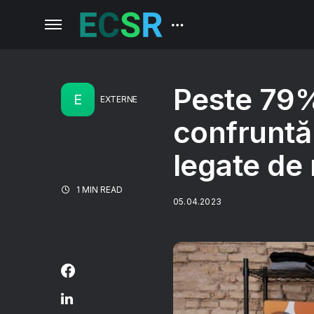
Peste 79% 
E
EXTERNE
confruntă
legate de 
1 MIN READ
05.04.2023