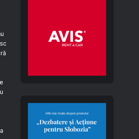
nu
osc
ără
re
nu
ba