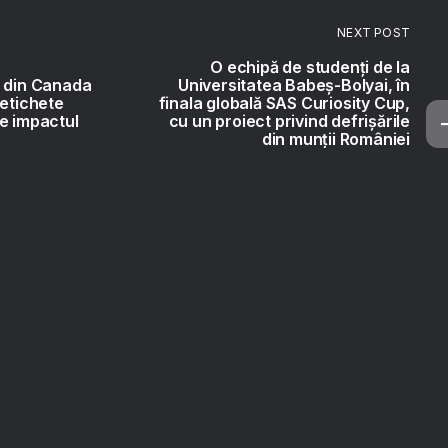
NEXT POST
O echipă de studenți de la
l din Canada
Universitatea Babeș-Bolyai, în
 etichete
finala globală SAS Curiosity Cup,
e impactul
cu un proiect privind defrișările
din munții României