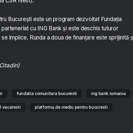
ția CSR Nest).
ru București este un program dezvoltat Fundația
 parteneriat cu ING Bank și este deschis tuturor
se implice. Runda a doua de finanțare este sprijinită ș
Citadin)
er
fundatia comunitara bucuresti
ing bank romania
l vacaresti
platforma de mediu pentru bucuresti