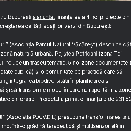
tru București
a anunțat
finanțarea a 4 noi proiecte din
reșterea calității spațiilor verzi din București:
uri” (Asociația Parcul Natural Văcărești) deschide că
onă naturală urbană, Pajiștea Petricani (zona Tei-
l include un traseu tematic, 5 noi zone documentate 
rietate publică) și o comunitate de practică care să
ng integrarea biodiversității în planificarea și
nă și să transforme modul în care ne raportăm la zone
tice din orașe. Proiectul a primit o finanțare de 231.5
i” (Asociația P.A.V.E.L) presupune transformarea unu
 mp. într-o grădină terapeutică și multisenzorială în