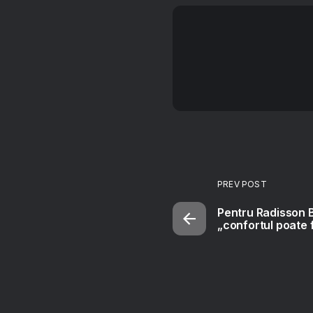
PREV POST
Pentru Radisson B
„confortul poate 