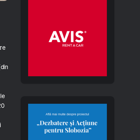
tre
(din
le
20
i