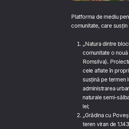
Platforma de mediu pen
comunitate, care susțin c
„Natura dintre bloc
comunitate o nouă z
Romsilva). Proiectu
cele aflate în prop
susțină pe termen lu
administrarea urba
naturale semi-sălba
lei;
„Grădina cu Poveșt
teren viran de 1.143