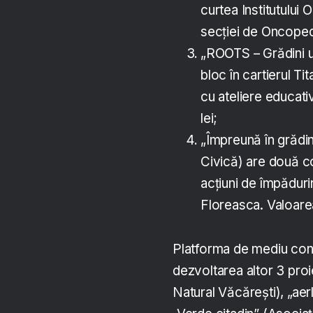
curtea Institutului 
secției de Oncopedi
„ROOTS – Grădini u
bloc în cartierul T
cu ateliere educativ
lei;
„Împreună în grădin
Civică) are două co
acțiuni de împăduri
Floreasca. Valoarea
Platforma de mediu conti
dezvoltarea altor 3 pro
Natural Văcărești), „aerl