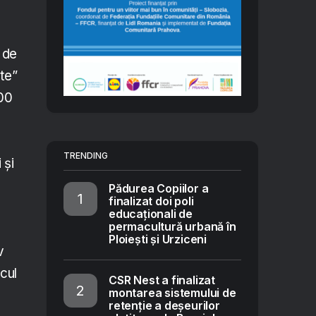
 de
te”
500
TRENDING
 și
Pădurea Copiilor a
finalizat doi poli
educaționali de
permacultură urbană în
Ploiești și Urziceni
v
cul
CSR Nest a finalizat
montarea sistemului de
retenție a deșeurilor