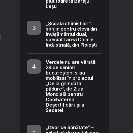
plutitoare la Barajul
Leșu
„Școala chimiștilor”:
sprijin pentru elevii din
învățământul dual,
i
specializarea Chimie
Industrială, din Ploiești
Verdele nu are vârstă:
34 de seniori
bucureșteni s-au
mobilizat în proiectul
„De la ghindă la
pădure”, de Ziua
Mondială pentru
Combaterea
Deșertificării și a
Secetei
„Izvor de Sănătate” –
inițiativă de revitalizare