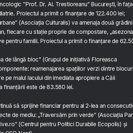
Oncologic ”Prof. Dr. Al. Trestioreanu” București, în fața
atrie. Proiectul a primit o finanțare de 122.400 lei;
rbane” (Asociația Culturalis) va amenaja două grădini
itan, fiecare cu stație proprie de compostare, „asezona
e pentru familii. Proiectul a primit o finanțare de 62.
a de lângă bloc” (Grupul de inițiativă Floreasca
mponente: reamenajarea spațiilor verzi dintre blocuri
re pe malul lacului din imediata apropiere a Căii
 finanțării este de 83.580 lei.
nuă să sprijine financiar pentru al 2-lea an consecuti
iecte de mediu: „Traversăm prin verde” (Asociația Par
ive.ro” (Centrul pentru Politici Durabile Ecopolis) și