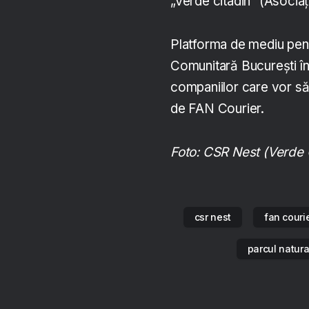
„Verde citadin” (Asocia
Platforma de mediu pent
Comunitară București în
companiilor care vor să 
de FAN Courier.
Foto: CSR Nest (Verde 
csr nest
fan couri
parcul natura