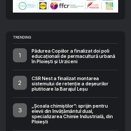
TRENDING
Pădurea Copiilor a finalizat doi poli
educaționali de permacultură urbană
în Ploiești și Urziceni
CSR Nest a finalizat montarea
sistemului de retenție a deșeurilor
plutitoare la Barajul Leșu
„Școala chimiștilor”: sprijin pentru
elevii din învățământul dual,
specializarea Chimie Industrială, din
Ploiești