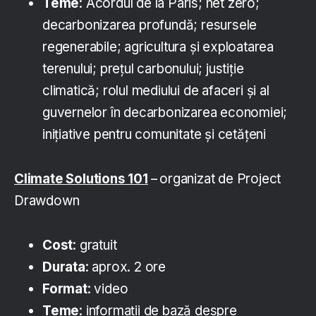
Teme
: Acordul de la Paris; net zero;
decarbonizarea profundă; resursele
regenerabile; agricultura și exploatarea
terenului; prețul carbonului; justiție
climatică; rolul mediului de afaceri și al
guvernelor în decarbonizarea economiei;
inițiative pentru comunitate și cetățeni
Climate Solutions 101
–
organizat de Project
Drawdown
Cost
: gratuit
Durata
: aprox. 2 ore
Format
: video
Teme
: informații de bază despre