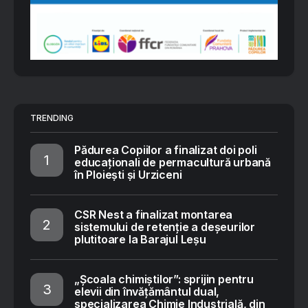
TRENDING
Pădurea Copiilor a finalizat doi poli
educaționali de permacultură urbană
în Ploiești și Urziceni
CSR Nest a finalizat montarea
sistemului de retenție a deșeurilor
plutitoare la Barajul Leșu
„Școala chimiștilor”: sprijin pentru
elevii din învățământul dual,
specializarea Chimie Industrială, din