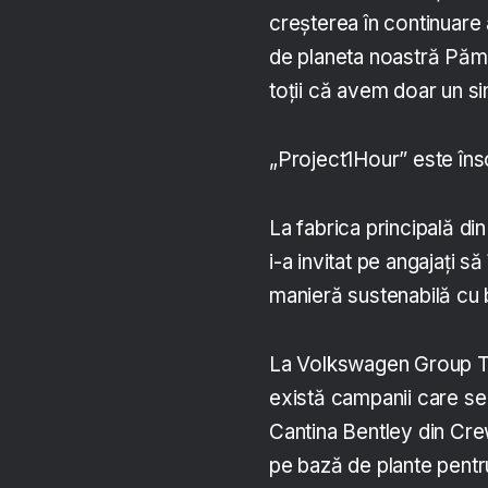
creșterea în continuare a
de planeta noastră Păm
toții că avem doar un si
„Project1Hour” este îns
La fabrica principală d
i-a invitat pe angajați s
manieră sustenabilă cu b
La Volkswagen Group Te
există campanii care se 
Cantina Bentley din Cr
pe bază de plante pentru