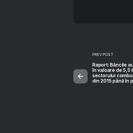
PREV POST
Raport: Băncile au
în valoare de 5,5 t
sectorului combusti
din 2015 până în 