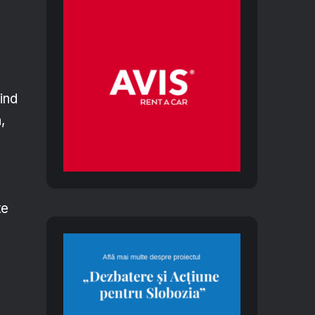
ind
,
te