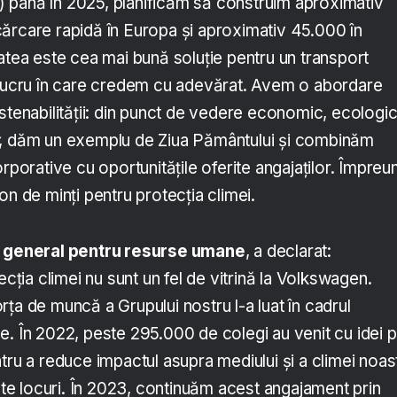
 până în 2025, planificăm să construim aproximativ
ărcare rapidă în Europa și aproximativ 45.000 în
atea este cea mai bună soluție pentru un transport
 lucru în care credem cu adevărat. Avem o abordare
stenabilității: din punct de vedere economic, ecologic
, dăm un exemplu de Ziua Pământului și combinăm
orporative cu oportunitățile oferite angajaților. Împreu
lion de minți pentru protecția climei.
or general pentru resurse umane
, a declarat:
ecția climei nu sunt un fel de vitrină la Volkswagen.
ța de muncă a Grupului nostru l-a luat în cadrul
e. În 2022, peste 295.000 de colegi au venit cu idei 
tru a reduce impactul asupra mediului și a climei noas
alte locuri. În 2023, continuăm acest angajament prin