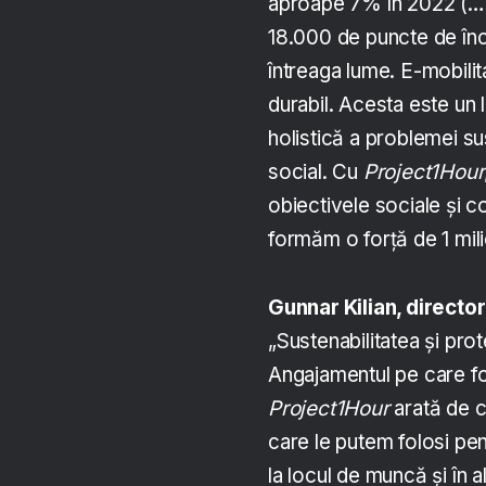
aproape 7% în 2022 (…)
18.000 de puncte de înc
întreaga lume. E-mobilit
durabil. Acesta este un
holistică a problemei su
social. Cu
Pro
ject1Hour
obiectivele sociale și c
formăm o forță de 1 mi
Gunnar Kilian, direct
„Sustenabilitatea și prot
Angajamentul pe care for
Project1Hour
arată de c
care le putem folosi pen
la locul de muncă și în 