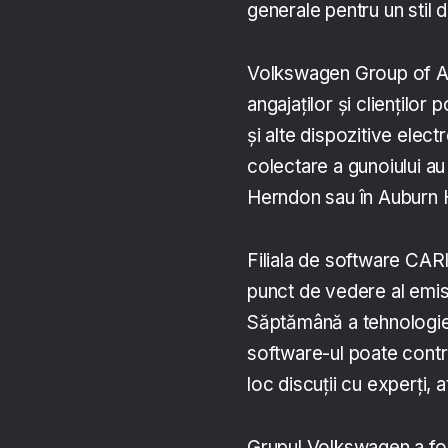
generale pentru un stil 
Volkswagen Group of Am
angajaților și clienților 
și alte dispozitive elect
colectare a gunoiului au l
Herndon sau în Auburn Hil
Filiala de software CAR
punct de vedere al emisi
Săptămână a tehnologiei
software-ul poate contr
loc discuții cu experți, a
Grupul Volkswagen a fos