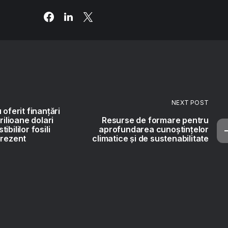
NEXT POST
 oferit finanțări
rilioane dolari
Resurse de formare pentru
bililor fosili
aprofundarea cunoștințelor
prezent
climatice și de sustenabilitate