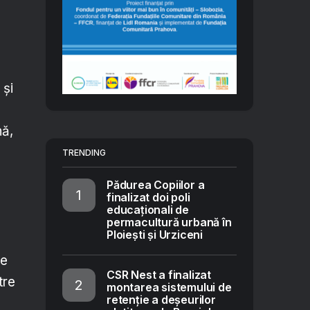
 și
nă,
TRENDING
Pădurea Copiilor a
finalizat doi poli
educaționali de
permacultură urbană în
Ploiești și Urziceni
pe
CSR Nest a finalizat
tre
montarea sistemului de
retenție a deșeurilor