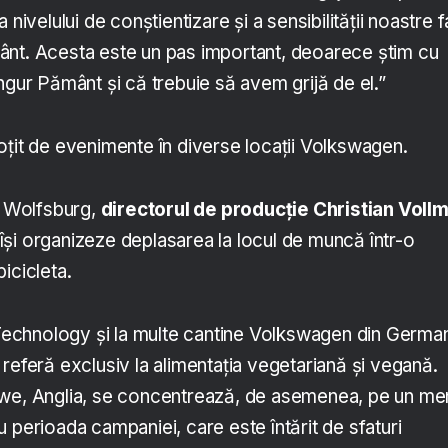
 nivelului de conștientizare și a sensibilității noastre f
ânt. Acesta este un pas important, deoarece știm cu
ngur Pământ și că trebuie să avem grijă de el.”
oțit de evenimente în diverse locații Volkswagen.
in Wolfsburg,
directorul de producție Christian Voll
ă își organizeze deplasarea la locul de muncă într-o
icicleta.
chnology și la multe cantine Volkswagen din German
referă exclusiv la alimentația vegetariană și vegană.
ewe, Anglia, se concentrează, de asemenea, pe un me
 perioada campaniei, care este întărit de sfaturi