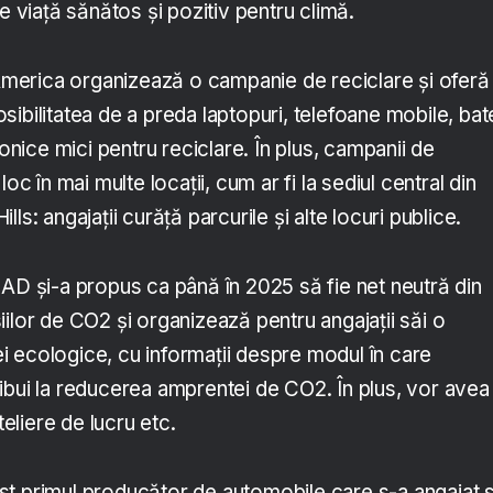
de viață sănătos și pozitiv pentru climă.
erica organizează o campanie de reciclare și oferă
posibilitatea de a preda laptopuri, telefoane mobile, bate
ronice mici pentru reciclare. În plus, campanii de
oc în mai multe locații, cum ar fi la sediul central din
ls: angajații curăță parcurile și alte locuri publice.
IAD și-a propus ca până în 2025 să fie net neutră din
ilor de CO2 și organizează pentru angajații săi o
 ecologice, cu informații despre modul în care
ibui la reducerea amprentei de CO2. În plus, vor avea
teliere de lucru etc.
t primul producător de automobile care s-a angajat 