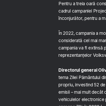
Pentru a treia oară con
cadrul campaniei Project
înconjurător, pentru a m
În 2022, campania a mobi
considerată cel mai mare
campania va fi extinsă p
reprezentanțelor Volksw
Directorul general Ol
tema Zilei Pământului d
propriu, investind 52 de m
emisii – mai mult decât
vehiculelor electronice 