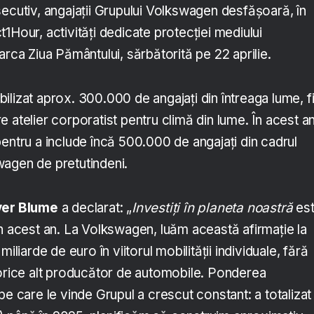
secutiv, angajații Grupului Volkswagen desfășoară, în
1Hour, activități dedicate protecției mediului
arca Ziua Pământului, sărbătorită pe 22 aprilie.
lizat aprox. 300.000 de angajați din întreaga lume, fi
 atelier corporatist pentru climă din lume. În acest an
entru a include încă 500.000 de angajați din cadrul
agen de pretutindeni.
iver Blume
a declarat: „
Investiți în planeta noastră
es
in acest an. La Volkswagen, luăm această afirmație la
iliarde de euro în viitorul mobilității individuale, fără
 orice alt producător de automobile. Ponderea
pe care le vinde Grupul a crescut constant: a totalizat