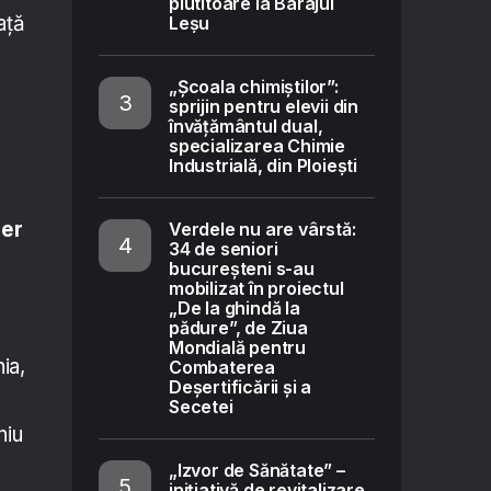
plutitoare la Barajul
ață
Leșu
„Școala chimiștilor”:
sprijin pentru elevii din
învățământul dual,
specializarea Chimie
Industrială, din Ploiești
mer
Verdele nu are vârstă:
34 de seniori
bucureșteni s-au
mobilizat în proiectul
„De la ghindă la
pădure”, de Ziua
Mondială pentru
ia,
Combaterea
Deșertificării și a
Secetei
niu
„Izvor de Sănătate” –
inițiativă de revitalizare