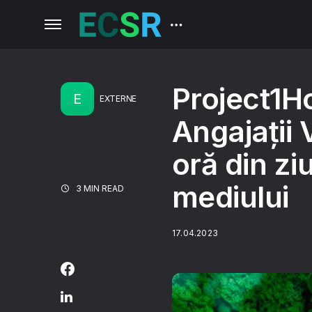
Project1H
E
EXTERNE
Angajații
oră din zi
mediului
3 MIN READ
17.04.2023