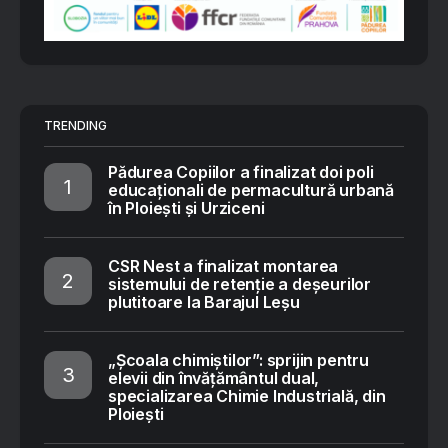
TRENDING
Pădurea Copiilor a finalizat doi poli
educaționali de permacultură urbană
în Ploiești și Urziceni
CSR Nest a finalizat montarea
sistemului de retenție a deșeurilor
plutitoare la Barajul Leșu
„Școala chimiștilor”: sprijin pentru
elevii din învățământul dual,
specializarea Chimie Industrială, din
Ploiești