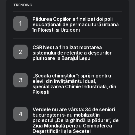
TRENDING
Pădurea Copiilor a finalizat doi poli
educaționali de permacultură urbană
în Ploiești și Urziceni
CSR Nest a finalizat montarea
sistemului de retenție a deșeurilor
plutitoare la Barajul Leșu
„Școala chimiștilor”: sprijin pentru
elevii din învățământul dual,
specializarea Chimie Industrială, din
Ploiești
Verdele nu are vârstă: 34 de seniori
bucureșteni s-au mobilizat în
proiectul „De la ghindă la pădure”, de
Ziua Mondială pentru Combaterea
Deșertificării și a Secetei