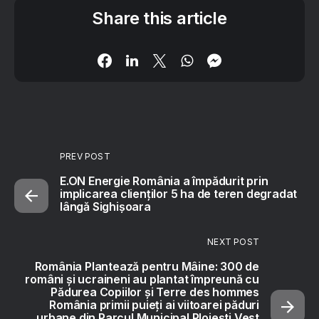
Share this article
PREV POST
E.ON Energie România a împădurit prin
implicarea clienților 5 ha de teren degradat
lângă Sighișoara
NEXT POST
România Plantează pentru Mâine: 300 de
români și ucraineni au plantat împreună cu
Pădurea Copiilor și Terre des hommes
România primii puieți ai viitoarei păduri
urbane din Parcul Municipal Ploiești Vest