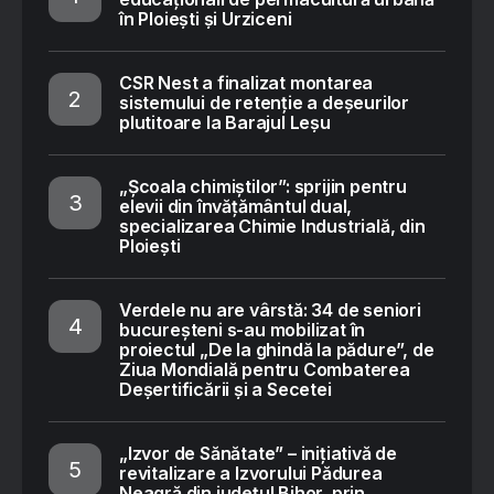
în Ploiești și Urziceni
CSR Nest a finalizat montarea
sistemului de retenție a deșeurilor
plutitoare la Barajul Leșu
„Școala chimiștilor”: sprijin pentru
elevii din învățământul dual,
specializarea Chimie Industrială, din
Ploiești
Verdele nu are vârstă: 34 de seniori
bucureșteni s-au mobilizat în
proiectul „De la ghindă la pădure”, de
Ziua Mondială pentru Combaterea
Deșertificării și a Secetei
„Izvor de Sănătate” – inițiativă de
revitalizare a Izvorului Pădurea
Neagră din județul Bihor, prin