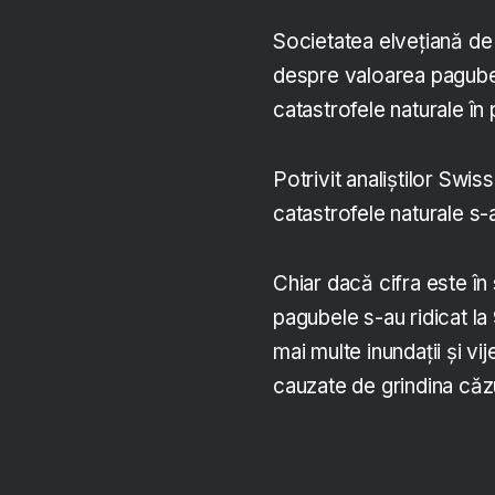
Societatea elvețiană de 
despre valoarea pagub
catastrofele naturale în p
Potrivit analiștilor Swi
catastrofele naturale s-a
Chiar dacă cifra este î
pagubele s-au ridicat la 
mai multe inundații și vi
cauzate de grindina căzută