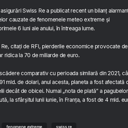
asigurări Swiss Re a publicat recent un bilanț alarman
elor cauzate de fenomenele meteo extreme și
rimele 6 luni ale anului, în întreaga lume.
ss Re, citați de RFI, pierderile economice provocate de
r ridica la 70 de miliarde de euro.
n scădere comparativ cu perioada similară din 2021, c
91 mld. de dolari, anul acesta, planeta a fost afectată 
jelii decât de obicei. Numai „nota de plată” a pagubelo
, la sfârșitul lunii iunie, în Franța, a fost de 4 mld. eu
fenomene extreme
swiss re