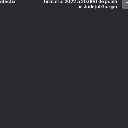
otecția
finalul lui 2022 a 20.000 de puieți
în Județul Giurgiu