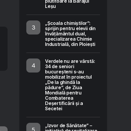
plutitoare la Barajul
Leșu
„Școala chimiștilor”:
sprijin pentru elevii din
învățământul dual,
specializarea Chimie
Industrială, din Ploiești
Verdele nu are vârstă:
34 de seniori
bucureșteni s-au
mobilizat în proiectul
„De la ghindă la
pădure”, de Ziua
Mondială pentru
Combaterea
Deșertificării și a
Secetei
„Izvor de Sănătate” –
inițiativă de revitalizare