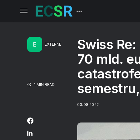
Swiss Re:
E
EXTERNE
70 mld. e
catastrofe
semestru, 
1 MIN READ
03.08.2022