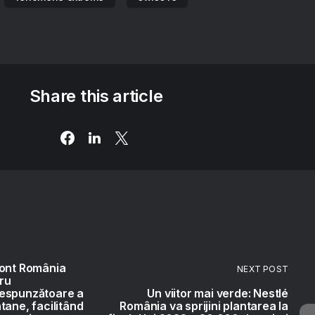
Share this article
mont România
NEXT POST
ru
espunzătoare a
Un viitor mai verde: Nestlé
tane, facilitând
România va sprijini plantarea la