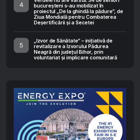
Verdele nu are vârstă: 34 de seniori
bucureșteni s-au mobilizat în
proiectul „De la ghindă la pădure”, de
Ziua Mondială pentru Combaterea
Deșertificării și a Secetei
„Izvor de Sănătate” – inițiativă de
revitalizare a Izvorului Pădurea
Neagră din județul Bihor, prin
voluntariat și implicare comunitară