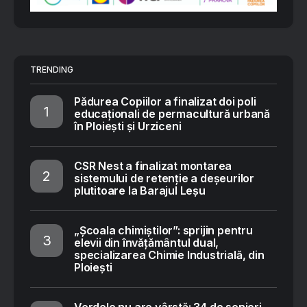
TRENDING
Pădurea Copiilor a finalizat doi poli
educaționali de permacultură urbană
în Ploiești și Urziceni
CSR Nest a finalizat montarea
sistemului de retenție a deșeurilor
plutitoare la Barajul Leșu
„Școala chimiștilor”: sprijin pentru
elevii din învățământul dual,
specializarea Chimie Industrială, din
Ploiești