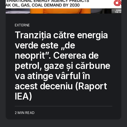
EXTERNE
Tranziția către energia
verde este „de
neoprit”. Cererea de
petrol, gaze și cărbune
va atinge vârful în
acest deceniu (Raport
IEA)
2 MIN READ