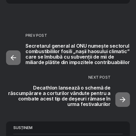
PREV POST
Secretarul general al ONU numește sectorul
combustibililor fosili „nașii haosului climatic”
care se îmbuibă cu subvenţii de mii de
miliarde plătite din impozitele contribuabililor
NEXT POST
Decathlon lansează o schemă de
răscumpărare a corturilor vândute pentru a
combate acest tip de deșeuri rămase în
urma festivalurilor
SUSȚINEM