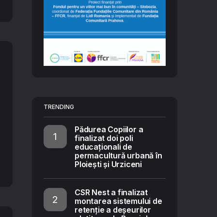
TRENDING
Pădurea Copiilor a
finalizat doi poli
educaționali de
permacultură urbană în
Ploiești și Urziceni
CSR Nest a finalizat
montarea sistemului de
retenție a deșeurilor