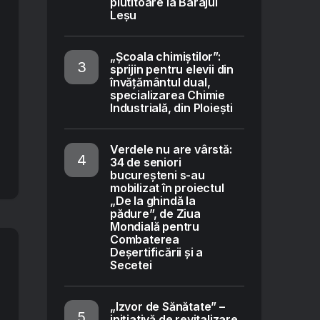
plutitoare la Barajul
Leșu
„Școala chimiștilor”:
sprijin pentru elevii din
învățământul dual,
specializarea Chimie
Industrială, din Ploiești
Verdele nu are vârstă:
34 de seniori
bucureșteni s-au
mobilizat în proiectul
„De la ghindă la
pădure”, de Ziua
Mondială pentru
Combaterea
Deșertificării și a
Secetei
„Izvor de Sănătate” –
inițiativă de revitalizare