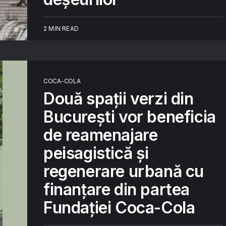
2 MIN READ
COCA-COLA
Două spații verzi din
București vor beneficia
de reamenajare
peisagistică și
regenerare urbană cu
finanțare din partea
Fundației Coca-Cola