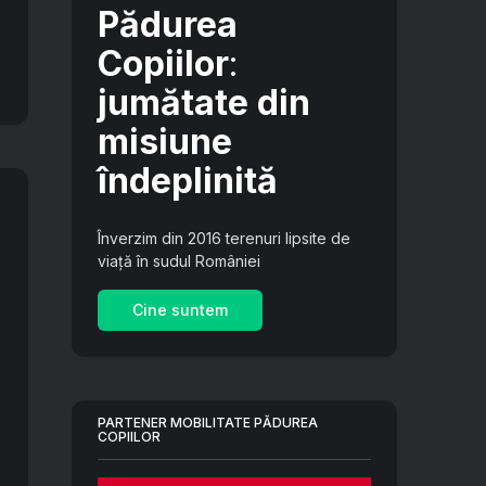
Pădurea
Copiilor
:
jumătate din
misiune
îndeplinită
Înverzim din 2016 terenuri lipsite de
viață în sudul României
Cine suntem
PARTENER MOBILITATE PĂDUREA
COPIILOR