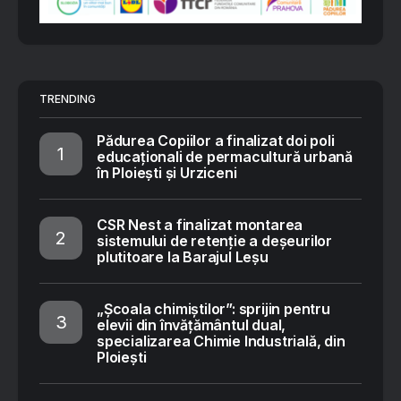
TRENDING
Pădurea Copiilor a finalizat doi poli
educaționali de permacultură urbană
în Ploiești și Urziceni
CSR Nest a finalizat montarea
sistemului de retenție a deșeurilor
plutitoare la Barajul Leșu
„Școala chimiștilor”: sprijin pentru
elevii din învățământul dual,
specializarea Chimie Industrială, din
Ploiești