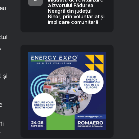
a Izvorului Pădurea
sau
Neagră din județul
Bihor, prin voluntariat și
implicare comunitară
tul
,
 și
-
e
fi
r