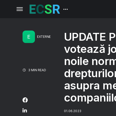
UPDATE P
E
EXTERNE
votează joi
noile norm
drepturilo
3 MIN READ
asupra me
companiil
01.06.2023