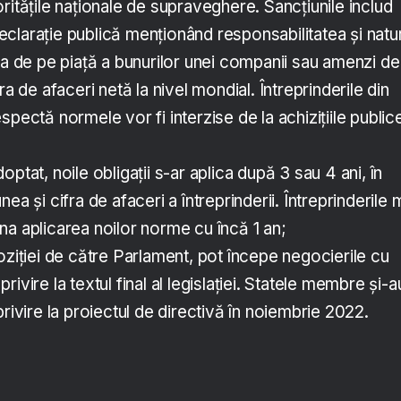
ritățile naționale de supraveghere. Sancțiunile includ
clarație publică menționând responsabilitatea și natu
ea de pe piață a bunurilor unei companii sau amenzi de
ra de afaceri netă la nivel mondial. Întreprinderile din
pectă normele vor fi interzise de la achizițiile publice
ptat, noile obligații s-ar aplica după 3 sau 4 ani, în
ea și cifra de afaceri a întreprinderii. Întreprinderile 
a aplicarea noilor norme cu încă 1 an;
oziției de către Parlament, pot începe negocierile cu
ivire la textul final al legislației. Statele membre și-a
rivire la proiectul de directivă în noiembrie 2022.