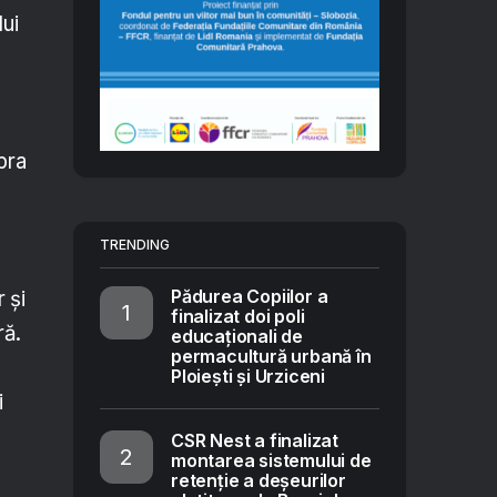
lui
pra
TRENDING
Pădurea Copiilor a
 și
finalizat doi poli
ră.
educaționali de
permacultură urbană în
Ploiești și Urziceni
i
CSR Nest a finalizat
montarea sistemului de
retenție a deșeurilor