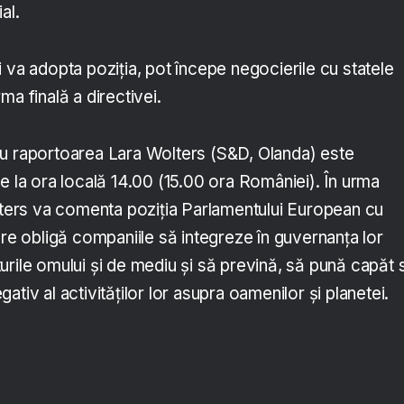
al.
 va adopta poziția, pot începe negocierile cu statele
ma finală a directivei.
u raportoarea Lara Wolters (S&D, Olanda) este
e la ora locală 14.00 (15.00 ora României). În urma
olters va comenta poziția Parlamentului European cu
are obligă companiile să integreze în guvernanța lor
urile omului și de mediu și să prevină, să pună capăt 
tiv al activităților lor asupra oamenilor și planetei.