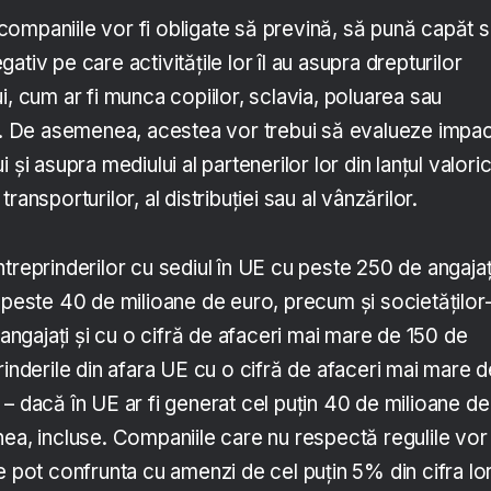
ompaniile vor fi obligate să prevină, să pună capăt 
tiv pe care activitățile lor îl au asupra drepturilor
i, cum ar fi munca copiilor, sclavia, poluarea sau
ii. De asemenea, acestea vor trebui să evalueze impac
 și asupra mediului al partenerilor lor din lanțul valoric
l transporturilor, al distribuției sau al vânzărilor.
treprinderilor cu sediul în UE cu peste 250 de angajați
 peste 40 de milioane de euro, precum și societăților
gajați și cu o cifră de afaceri mai mare de 150 de
rinderile din afara UE cu o cifră de afaceri mai mare d
– dacă în UE ar fi generat cel puțin 40 de milioane de
ea, incluse. Companiile care nu respectă regulile vor 
e pot confrunta cu amenzi de cel puțin 5% din cifra lo