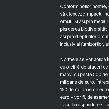
Conform noilor norme, c
să atenueze impactul nega
omului și asupra mediulu
pierderea biodiversităț
asupra drepturilor omului
inclusiv al furnizorilor, a
Normele se vor aplica în
cu o cifră de afaceri de
mamă cu peste 500 de an
milioane de euro. Întrep
150 de milioane de euro 
euro – vor fi, de asemen
trase la răspundere și s