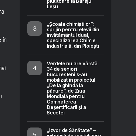
plutitoare la Barajul
Leșu
ra
„Școala chimiștilor”:
sprijin pentru elevii din
învățământul dual,
 în
specializarea Chimie
Industrială, din Ploiești
Verdele nu are vârstă:
mai
34 de seniori
bucureșteni s-au
mobilizat în proiectul
„De la ghindă la
pădure”, de Ziua
u
Mondială pentru
Combaterea
Deșertificării și a
Secetei
„Izvor de Sănătate” –
inițiativă de revitalizare