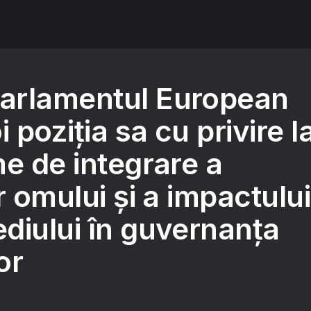
arlamentul European
 poziția sa cu privire l
e de integrare a
r omului și a impactului
diului în guvernanța
or