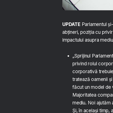
UPDATE
Parlamentul și-
abțineri, poziția cu priv
impactului asupra mediul
„Sprijinul Parlamen
privind rolul corpor
corporativă trebuie
tratează oamenii și
făcut un model de v
Majoritatea companii
mediu. Noi ajutăm a
Și, în același timp