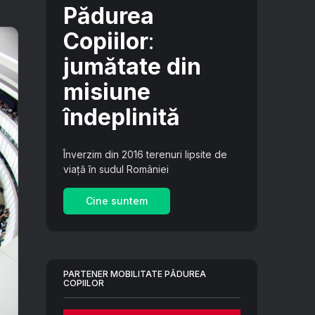
Pădurea
Copiilor
:
jumătate din
misiune
îndeplinită
Înverzim din 2016 terenuri lipsite de
viață în sudul României
Cine suntem
PARTENER MOBILITATE PĂDUREA
COPIILOR