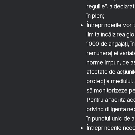
regulile”, a declar
în plen;
Întreprinderile vor 
limita încălzirea gl
1000 de angajați, î
remunerației variab
norme impun, de a
afectate de acțiunile
protecția mediului,
să monitorizeze peri
Pentru a facilita acc
privind diligența ne
în
punctul unic de
Întreprinderile nec