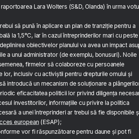
at raportoarea Lara Wolters (S&D, Olanda) în urma votu
trebui să pună în aplicare un plan de tranziție pentru a
obală la 1,5°C, iar în cazul întreprinderilor mari cu peste
ndeplinirea obiectivelor planului va avea un impact asu
ile a unui administrator (de exemplu, bonusuri). Noile
semenea, firmelor să colaboreze cu persoanele
 lor, inclusiv cu activiștii pentru drepturile omului și
 să introducă un mecanism de soluționare a plângerilor
odic eficacitatea politicii lor privind diligența necesa
esul investitorilor, informațiile cu privire la politica
cesară a unei întreprinderi ar trebui să fie disponibile ș
 acces european
(ESAP);
onforme vor fi răspunzătoare pentru daune și pot fi