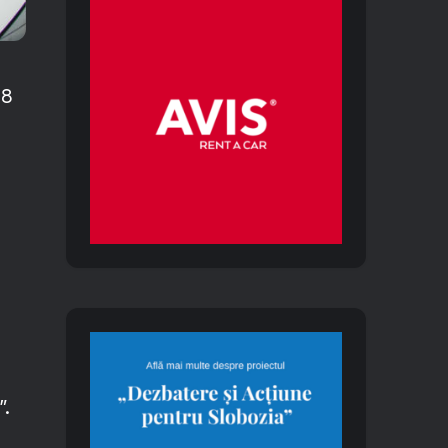
38
”.