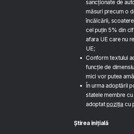
sancționate de auto
măsuri precum o de
încălcării, scoater
cel puțin 5% din cif
afara UE care nu res
UE;
Conform textului ado
funcție de dimensiun
mici vor putea amân
În urma adoptării p
statele membre cu pr
adoptat
poziția
cu p
Știrea inițială