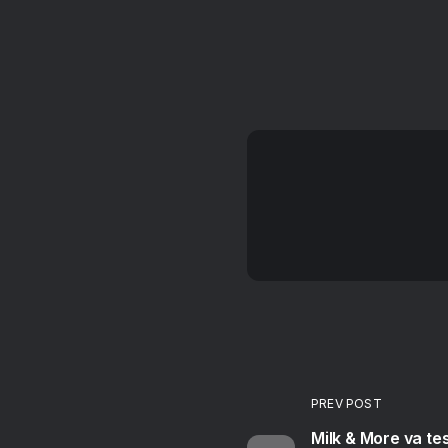
PREV POST
Milk & More va test