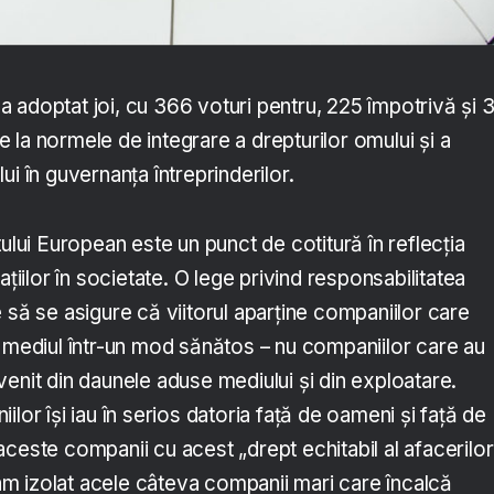
a adoptat joi, cu 366 voturi pentru, 225 împotrivă și 
ire la normele de integrare a drepturilor omului și a
ui în guvernanța întreprinderilor.
tului European este un punct de cotitură în reflecția
ațiilor în societate. O lege privind responsabilitatea
 să se asigure că viitorul aparține companiilor care
 mediul într-un mod sănătos – nu companiilor care au
enit din daunele aduse mediului și din exploatare.
lor își iau în serios datoria față de oameni și față de
ceste companii cu acest „drept echitabil al afacerilor
, am izolat acele câteva companii mari care încalcă