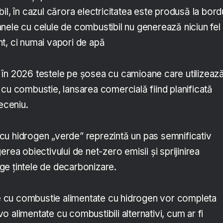
il, în cazul cărora electricitatea este produsă la bord
nele cu celule de combustibil nu generează niciun fel
t, ci numai vapori de apă
în 2026 testele pe șosea cu camioane care utilizeaz
cu combustie, lansarea comercială fiind planificată
deceniu.
u hidrogen „verde” reprezintă un pas semnificativ
rea obiectivului de net-zero emisii și sprijinirea
inge țintele de decarbonizare.
cu combustie alimentate cu hidrogen vor completa
 alimentate cu combustibili alternativi, cum ar fi