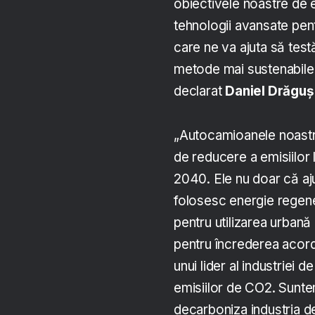
obiectivele noastre de e
tehnologii avansate pent
care ne va ajuta să tes
metode mai sustenabile d
declarat
Daniel Drăguș
„Autocamioanele noastre
de reducere a emisiilor
2040. Ele nu doar că aju
folosesc energie regener
pentru utilizarea urban
pentru încrederea acord
unui lider al industriei 
emisiilor de CO2. Suntem
decarboniza industria de