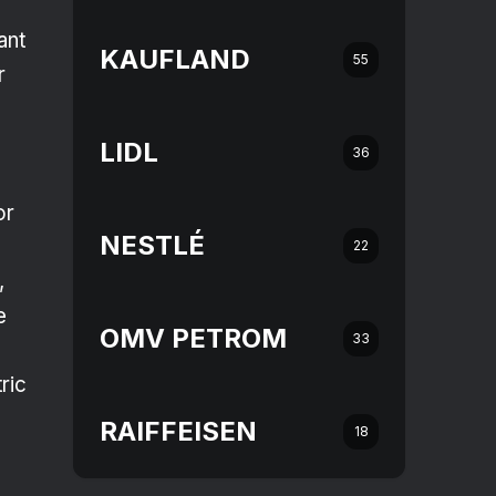
ant
KAUFLAND
55
r
LIDL
36
or
NESTLÉ
22
,
e
OMV PETROM
33
ric
RAIFFEISEN
18