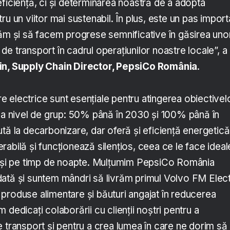
ficiență, ci și determinarea noastră de a adopta
ru un viitor mai sustenabil. În plus, este un pas import
tăm și să facem progrese semnificative în găsirea uno
e transport în cadrul operațiunilor noastre locale”, a
in, Supply Chain Director, PepsiCo România
.
 electrice sunt esențiale pentru atingerea obiectivel
 la nivel de grup: 50% până în 2030 și 100% până în
tă la decarbonizare, dar oferă și eficiență energetică
abilă și funcționează silențios, ceea ce le face ideal
ă și pe timp de noapte. Mulțumim PepsiCo România
ată și suntem mândri să livrăm primul Volvo FM Elect
de produse alimentare și băuturi angajat în reducerea
 dedicați colaborării cu clienții noștri pentru a
 transport și pentru a crea lumea în care ne dorim să