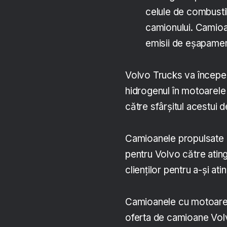
celule de combustib
camionului. Camioa
emisii de eșapamen
Volvo Trucks va începe 
hidrogenul în motoarele 
către sfârșitul acestui 
Camioanele propulsate c
pentru Volvo către atinge
clienților pentru a-și at
Camioanele cu motoare 
oferta de camioane Volvo