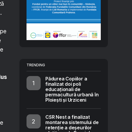
ză
.
 pe
e
pe
TRENDING
ă
dus
Pădurea Copiilor a
finalizat doi poli
educaționali de
permacultură urbană în
Ploiești și Urziceni
o
CSR Nest a finalizat
montarea sistemului de
le
retenție a deșeurilor