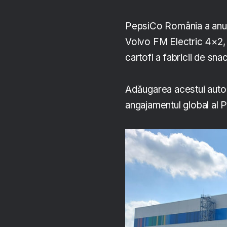
PepsiCo România a anunț
Volvo FM Electric 4×2, c
cartofi a fabricii de sn
Adăugarea acestui autoc
angajamentul global al 