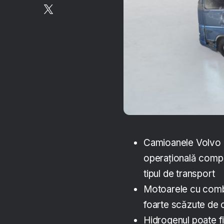
Camioanele Volvo 
operațională compa
tipul de transport
Motoarele cu combu
foarte scăzute de o
Hidrogenul poate fi