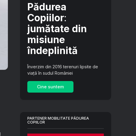
Pădurea
Copiilor
:
jumătate din
misiune
îndeplinită
Înverzim din 2016 terenuri lipsite de
viață în sudul României
Cine suntem
PARTENER MOBILITATE PĂDUREA
COPIILOR
u