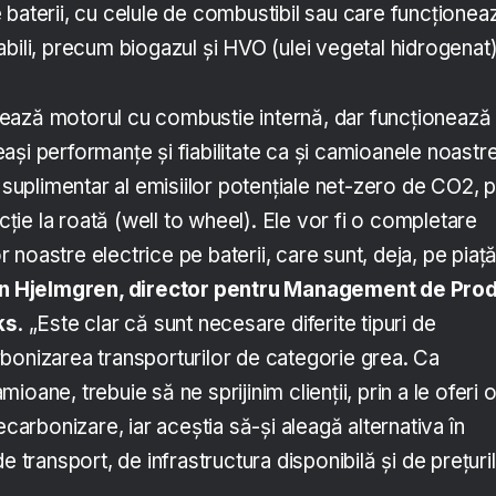
 baterii, cu celule de combustibil sau care funcționea
bili, precum biogazul și HVO (ulei vegetal hidrogenat)
ează motorul cu combustie internă, dar funcționează
și performanțe și fiabilitate ca și camioanele noastr
l suplimentar al emisiilor potențiale net-zero de CO2, 
ucție la roată (well to wheel). Ele vor fi o completare
noastre electrice pe baterii, care sunt, deja, pe piaț
n Hjelmgren, director pentru Management de Pro
ks
. „Este clar că sunt necesare diferite tipuri de
bonizarea transporturilor de categorie grea. Ca
oane, trebuie să ne sprijinim clienții, prin a le oferi 
ecarbonizare, iar aceștia să-și aleagă alternativa în
e transport, de infrastructura disponibilă și de prețuri