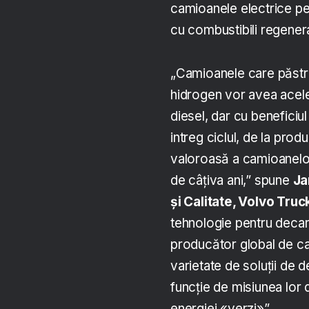
camioanele electrice pe
cu combustibili regenera
„Camioanele care păstr
hidrogen vor avea acelea
diesel, dar cu beneficiu
intreg ciclul, de la prod
valoroasă a camioanelor 
de câțiva ani,” spune
Ja
și Calitate, Volvo Truc
tehnologie pentru decar
producător global de cami
varietate de soluții de d
funcție de misiunea lor d
energiei «verzi»”.