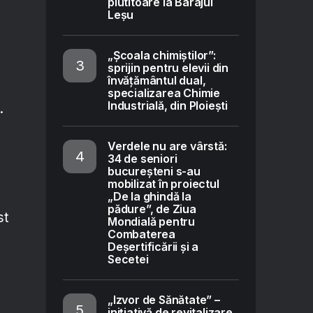
plutitoare la Barajul
Leșu
„Școala chimiștilor”:
sprijin pentru elevii din
învățământul dual,
specializarea Chimie
Industrială, din Ploiești
.
Verdele nu are vârstă:
34 de seniori
bucureșteni s-au
mobilizat în proiectul
„De la ghindă la
pădure”, de Ziua
st
Mondială pentru
Combaterea
Deșertificării și a
Secetei
„Izvor de Sănătate” –
inițiativă de revitalizare