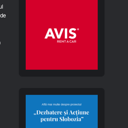
ul
 de
ă