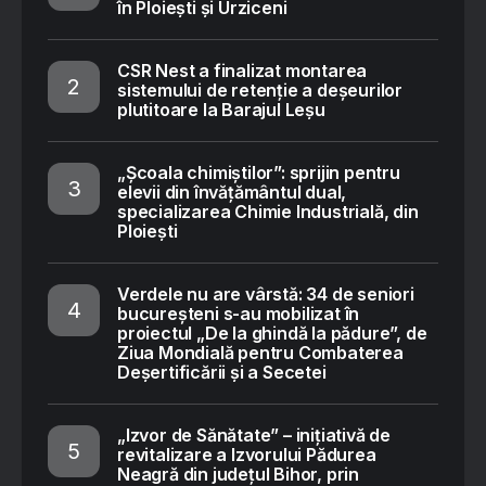
în Ploiești și Urziceni
CSR Nest a finalizat montarea
sistemului de retenție a deșeurilor
plutitoare la Barajul Leșu
„Școala chimiștilor”: sprijin pentru
elevii din învățământul dual,
specializarea Chimie Industrială, din
Ploiești
Verdele nu are vârstă: 34 de seniori
bucureșteni s-au mobilizat în
proiectul „De la ghindă la pădure”, de
Ziua Mondială pentru Combaterea
Deșertificării și a Secetei
„Izvor de Sănătate” – inițiativă de
revitalizare a Izvorului Pădurea
Neagră din județul Bihor, prin