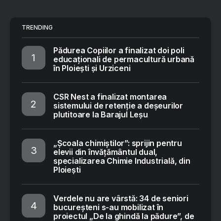
TRENDING
Pădurea Copiilor a finalizat doi poli
educaționali de permacultură urbană
în Ploiești și Urziceni
CSR Nest a finalizat montarea
sistemului de retenție a deșeurilor
plutitoare la Barajul Leșu
„Școala chimiștilor”: sprijin pentru
elevii din învățământul dual,
specializarea Chimie Industrială, din
Ploiești
Verdele nu are vârstă: 34 de seniori
bucureșteni s-au mobilizat în
proiectul „De la ghindă la pădure”, de