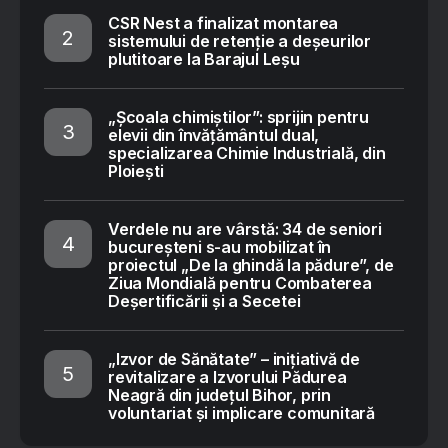
CSR Nest a finalizat montarea
sistemului de retenție a deșeurilor
plutitoare la Barajul Leșu
„Școala chimiștilor”: sprijin pentru
elevii din învățământul dual,
specializarea Chimie Industrială, din
Ploiești
Verdele nu are vârstă: 34 de seniori
bucureșteni s-au mobilizat în
proiectul „De la ghindă la pădure”, de
Ziua Mondială pentru Combaterea
Deșertificării și a Secetei
„Izvor de Sănătate” – inițiativă de
revitalizare a Izvorului Pădurea
Neagră din județul Bihor, prin
voluntariat și implicare comunitară