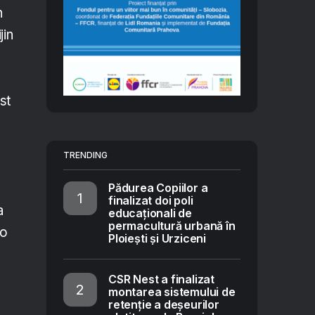
n
jin
st
TRENDING
Pădurea Copiilor a
finalizat doi poli
a
educaționali de
permacultură urbană în
 o
Ploiești și Urziceni
CSR Nest a finalizat
montarea sistemului de
retenție a deșeurilor