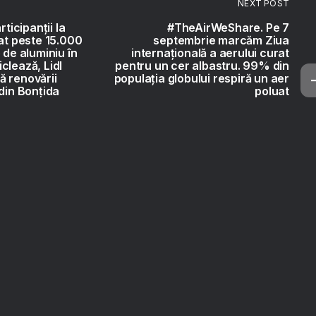
NEXT POST
rticipanții la
#TheAirWeShare. Pe 7
tat peste 15.000
septembrie marcăm Ziua
 de aluminiu în
internaţională a aerului curat
clează, Lidl
pentru un cer albastru. 99% din
ă renovării
populația globului respiră un aer
 din Bonțida
poluat