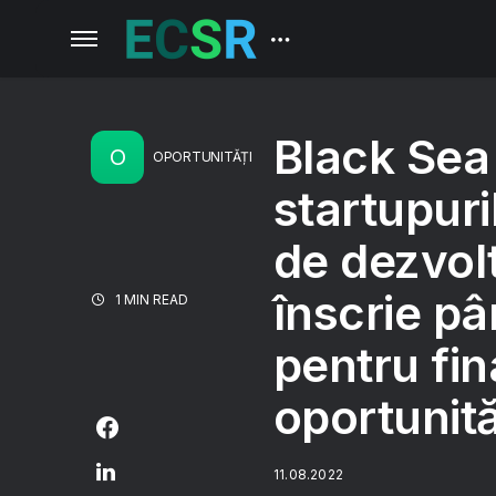
Black Sea
O
OPORTUNITĂȚI
startupuri
de dezvolt
înscrie p
1 MIN READ
pentru fin
oportunită
11.08.2022