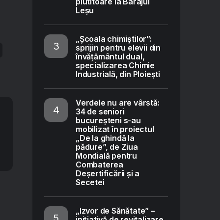
plutitoare la Barajul
Leșu
„Școala chimiștilor”:
sprijin pentru elevii din
învățământul dual,
specializarea Chimie
Industrială, din Ploiești
Verdele nu are vârstă:
34 de seniori
bucureșteni s-au
mobilizat în proiectul
„De la ghindă la
pădure”, de Ziua
Mondială pentru
Combaterea
Deșertificării și a
Secetei
„Izvor de Sănătate” –
inițiativă de revitalizare