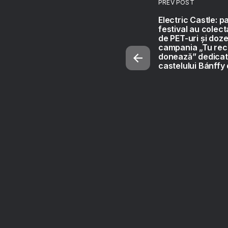
PREV POST
Electric Castle: pa
festival au colec
de PET-uri și doze
campania „Tu reci
donează” dedicat
castelului Bánffy