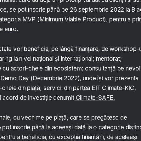
ridice, se pot înscrie până pe 26 septembrie 2022 la Bl
ategoria MVP (Minimum Viable Product), pentru a pri
e euro.
ctate vor beneficia, pe lângă finanțare, de workshop-u
aring la nivel național și internațional; mentorat;
 cu actori-cheie din ecosistem; consultanță pe nevoi
la Demo Day (Decembrie 2022), unde își vor prezenta
or-cheie din piață; servicii din partea EIT Climate-KIC,
 acord de investiție denumit
Climate-SAFE.
ionale, cu vechime pe piață, care se pregătesc de
se pot înscrie până la aceeași dată la o categorie distin
entru a beneficia, cu excepția finanțării, de aceleași