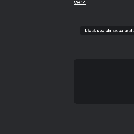
verzi
black sea climaccelerat