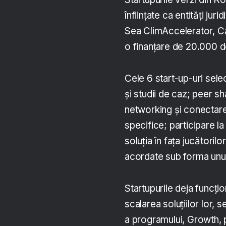
înființate ca entități ju
Sea ClimAccelerator, C
o finanțare de 20.000 d
Cele 6 start-up-uri sele
și studii de caz; peer sh
networking și conectare
specifice; participare 
soluția în fața jucătoril
acordate sub forma unui
Startupurile deja funcț
scalarea soluțiilor lor, 
a programului, Growth, p