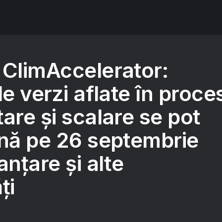
 ClimAccelerator:
le verzi aflate în proce
are și scalare se pot
ână pe 26 septembrie
anțare și alte
ți