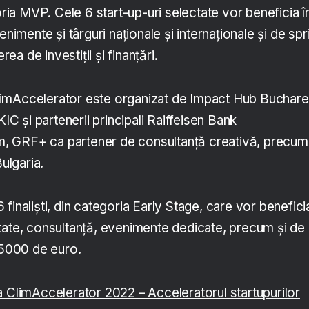
goria MVP. Cele 6 start-up-uri selectate vor beneficia î
enimente și târguri naționale și internaționale și de spri
rea de investiții și finanțări.
imAccelerator este organizat de Impact Hub Buchare
-KIC
și partenerii principali Raiffeisen Bank
 GRF+ ca partener de consultanță creativă, precum
Bulgaria.
 finaliști, din categoria Early Stage, care vor benefici
tate, consultanță, evenimente dedicate, precum și de
e 5000 de euro.
a ClimAccelerator 2022 – Acceleratorul startupurilor