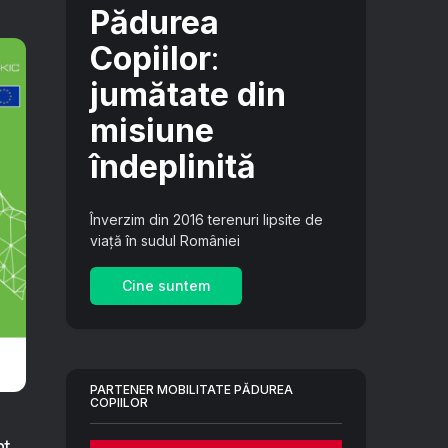
Pădurea
Copiilor
:
jumătate din
misiune
îndeplinită
Înverzim din 2016 terenuri lipsite de
viață în sudul României
Cine suntem
PARTENER MOBILITATE PĂDUREA
COPIILOR
nt