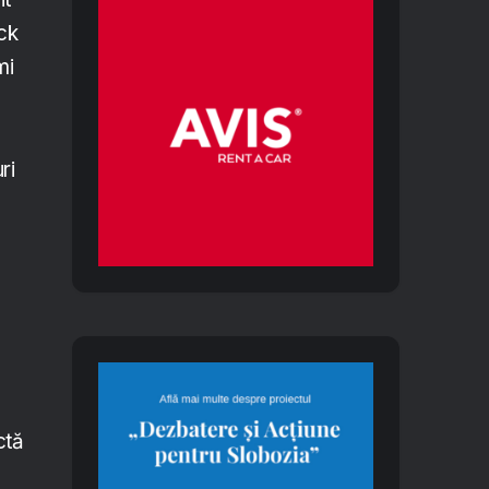
ack
mi
ri
ctă