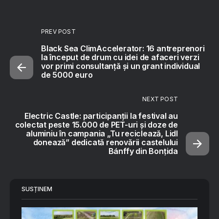
PREV POST
Black Sea ClimAccelerator: 16 antreprenori
la început de drum cu idei de afaceri verzi
vor primi consultanță și un grant individual
de 5000 euro
NEXT POST
Electric Castle: participanții la festival au
colectat peste 15.000 de PET-uri și doze de
aluminiu în campania „Tu reciclează, Lidl
donează” dedicată renovării castelului
Bánffy din Bonțida
SUSȚINEM