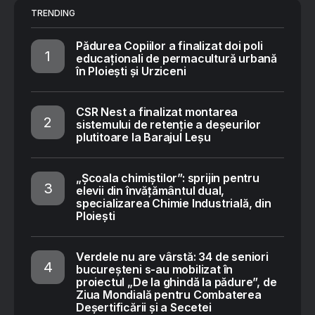
TRENDING
Pădurea Copiilor a finalizat doi poli
educaționali de permacultură urbană
în Ploiești și Urziceni
CSR Nest a finalizat montarea
sistemului de retenție a deșeurilor
plutitoare la Barajul Leșu
„Școala chimiștilor”: sprijin pentru
elevii din învățământul dual,
specializarea Chimie Industrială, din
Ploiești
Verdele nu are vârstă: 34 de seniori
bucureșteni s-au mobilizat în
proiectul „De la ghindă la pădure”, de
Ziua Mondială pentru Combaterea
Deșertificării și a Secetei