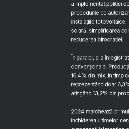
a implementat politici d
procedurile de autorizare
instalațiile fotovoltaic
solară, simplificarea co
reducerea birocrației.
În paralel, s-a înregistr
convenționale. Producția
16,4% din mix, în timp c
reprezentând doar 6,3%.
atingând 13,2% din produ
2024 marchează primul 
închiderea ultimelor ce