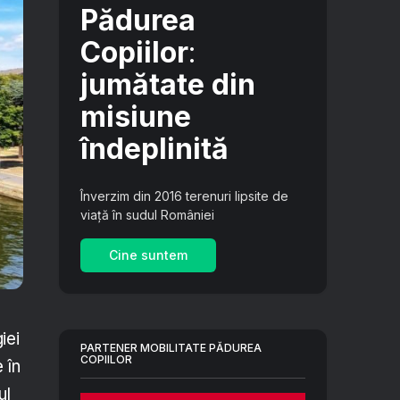
Pădurea
Copiilor
:
jumătate din
misiune
îndeplinită
Înverzim din 2016 terenuri lipsite de
viață în sudul României
Cine suntem
iei
PARTENER MOBILITATE PĂDUREA
COPIILOR
 în
ul