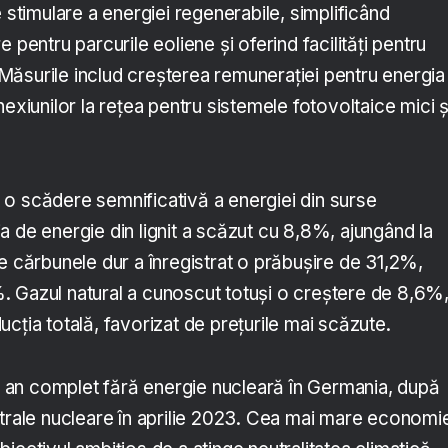
e stimulare a energiei regenerabile, simplificând
 pentru parcurile eoliene și oferind facilități pentru
e. Măsurile includ creșterea remunerației pentru energia
nexiunilor la rețea pentru sistemele fotovoltaice mici ș
at o scădere semnificativă a energiei din surse
 de energie din lignit a scăzut cu 8,8%, ajungând la
e cărbunele dur a înregistrat o prăbușire de 31,2%,
 Gazul natural a cunoscut totuși o creștere de 8,6%
cția totală, favorizat de prețurile mai scăzute.
an complet fără energie nucleară în Germania, după
ntrale nucleare în aprilie 2023. Cea mai mare economi