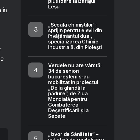
plutitoare la Barajul
Leșu
 în
„Școala chimiștilor”:
sprijin pentru elevii din
învățământul dual,
specializarea Chimie
Industrială, din Ploiești
r
de
Verdele nu are vârstă:
34 de seniori
bucureșteni s-au
mobilizat în proiectul
„De la ghindă la
pădure”, de Ziua
Mondială pentru
Combaterea
Deșertificării și a
Secetei
„Izvor de Sănătate” –
inițiativă de revitalizare