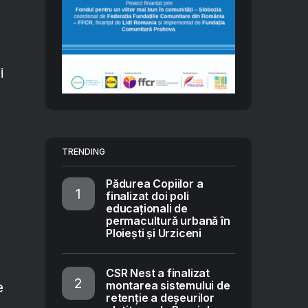
i
TRENDING
Pădurea Copiilor a
finalizat doi poli
,
educaționali de
permacultură urbană în
Ploiești și Urziceni
CSR Nest a finalizat
montarea sistemului de
e
retenție a deșeurilor