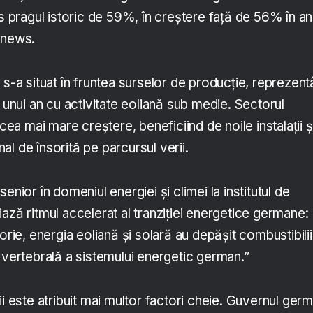
ns pragul istoric de 59%, în creștere față de 56% în an
onews.
 s-a situat în fruntea surselor de producție, reprezen
a unui an cu activitate eoliană sub medie. Sectorul
 cea mai mare creștere, beneficiind de noile instalații ș
l de însorită pe parcursul verii.
enior în domeniul energiei și climei la institutul de
ază ritmul accelerat al tranziției energetice germane:
orie, energia eoliană și solară au depășit combustibilii
 vertebrală a sistemului energetic german.”
ii este atribuit mai multor factori cheie. Guvernul ger