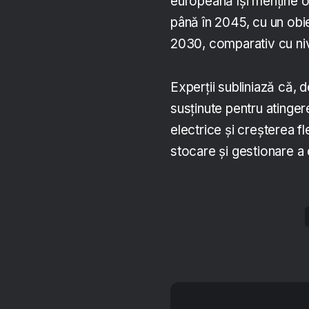
europeană își menține ob
până în 2045, cu un obi
2030, comparativ cu niv
Experții subliniază că, 
susținute pentru atingere
electrice și creșterea fl
stocare și gestionare a 