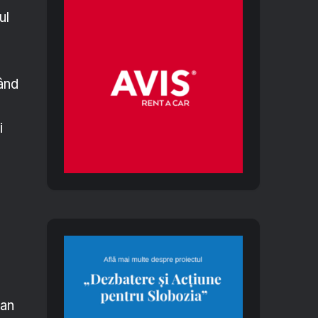
ul
tând
i
man