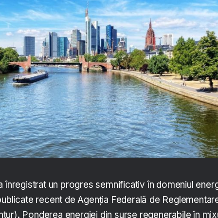
 înregistrat un progres semnificativ în domeniul energ
publicate recent de Agenția Federală de Reglementare
ur). Ponderea energiei din surse regenerabile în mix