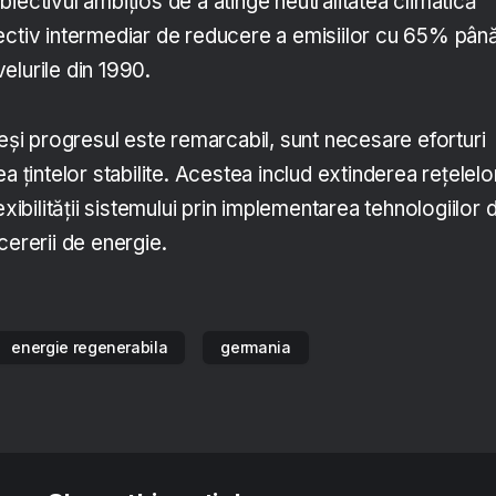
iectivul ambițios de a atinge neutralitatea climatică
ectiv intermediar de reducere a emisiilor cu 65% până
elurile din 1990.
deși progresul este remarcabil, sunt necesare eforturi
a țintelor stabilite. Acestea includ extinderea rețelelo
exibilității sistemului prin implementarea tehnologiilor 
cererii de energie.
energie regenerabila
germania