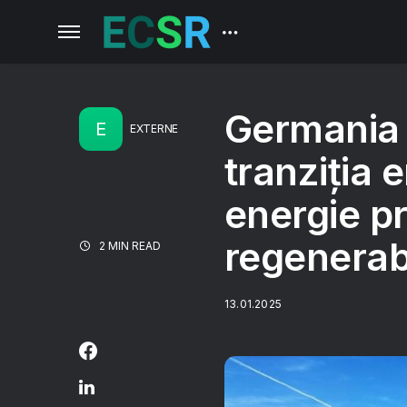
Germania 
E
EXTERNE
tranziția 
energie pr
regenerab
2 MIN READ
13.01.2025