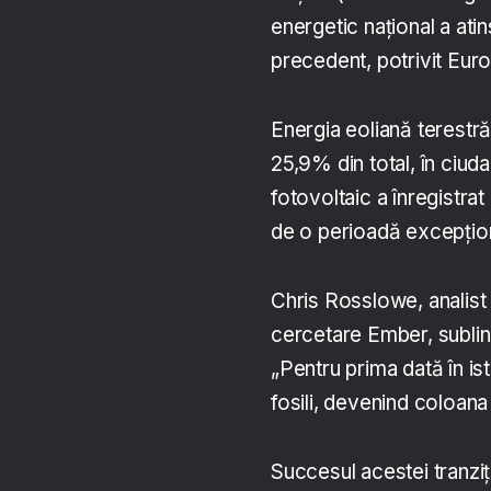
energetic național a ati
precedent, potrivit Eur
Energia eoliană terestră
25,9% din total, în ciud
fotovoltaic a înregistrat
de o perioadă excepționa
Chris Rosslowe, analist s
cercetare Ember, sublini
„Pentru prima dată în ist
fosili, devenind coloana
Succesul acestei tranziț