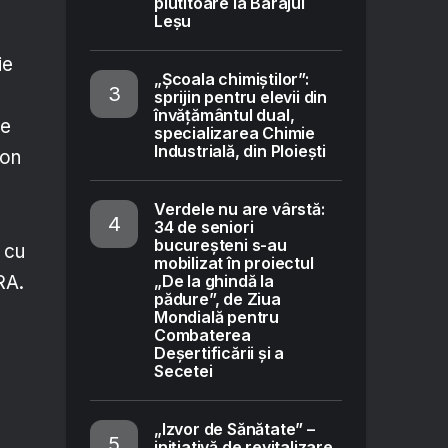
plutitoare la Barajul
Leșu
ie
„Școala chimiștilor”:
sprijin pentru elevii din
învățământul dual,
se
specializarea Chimie
Industrială, din Ploiești
pon
Verdele nu are vârstă:
34 de seniori
bucureșteni s-au
e cu
mobilizat în proiectul
„De la ghindă la
RA.
pădure”, de Ziua
Mondială pentru
Combaterea
Deșertificării și a
Secetei
„Izvor de Sănătate” –
inițiativă de revitalizare