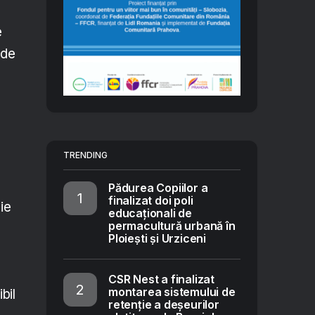
e
 de
TRENDING
Pădurea Copiilor a
finalizat doi poli
ie
educaționali de
permacultură urbană în
Ploiești și Urziceni
CSR Nest a finalizat
montarea sistemului de
bil
retenție a deșeurilor