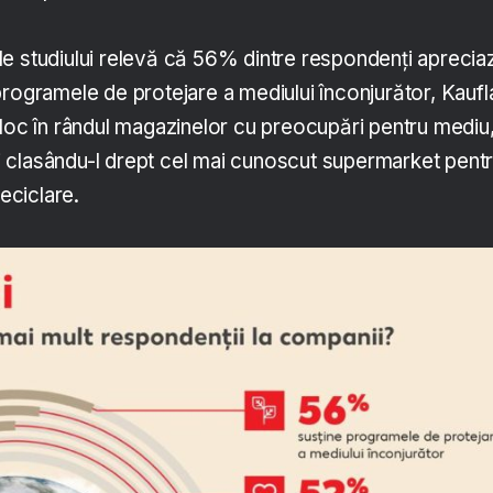
e studiului relevă că 56% dintre respondenți aprecia
programele de protejare a mediului înconjurător, Kauf
 loc în rândul magazinelor cu preocupări pentru mediu
 clasându-l drept cel mai cunoscut supermarket pent
reciclare.