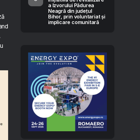
a Izvorului Pădurea
Neagră din județul
ză
Bihor, prin voluntariat și
implicare comunitară
land
,
ru