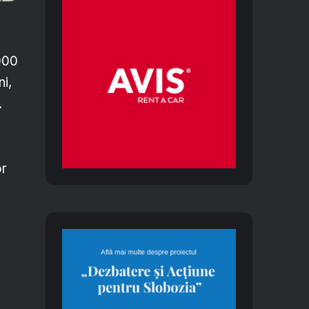
000
ni,
.
or