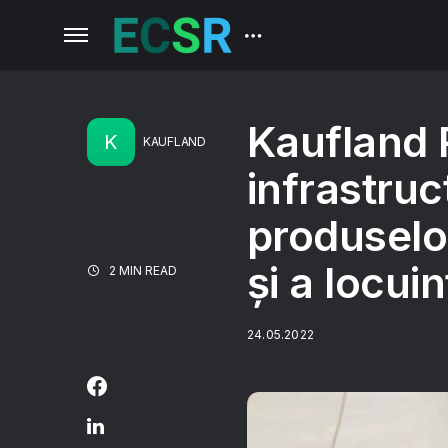
Kaufland 
K
KAUFLAND
infrastruc
produselor
și a locuin
2 MIN READ
24.05.2022