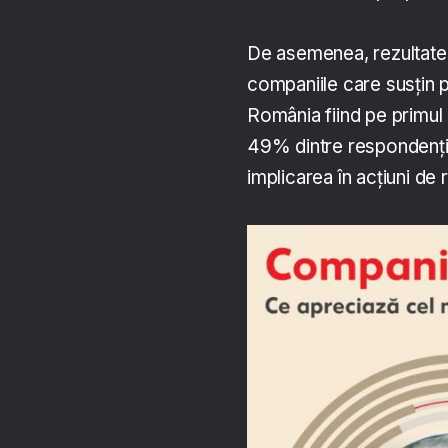
De asemenea, rezultatel
companiile care susțin 
România fiind pe primul
49% dintre respondenți
implicarea în acțiuni de 