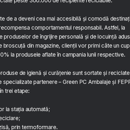
ectate peste 300.000 de recipiente reciclabile.
te de a deveni cea mai accesibilă și comodă destinaț
a recompensa comportamentul responsabil. Astfel, la
ale produselor de îngrijire personală și de locuință adu
de broscuță din magazine, clienții vor primi câte un cu
0% la produsele aflate în campania lunii respective.
produse de igienă și curățenie sunt sortate și reciclat
me specializate partenere – Green PC Ambalaje și FEP
n trei etape:
or la stația automată;
eciclare;
zisă, prin termoformare.