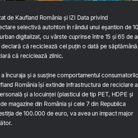
izat de Kaufland România și IZI Data privind
tare selectivă autohton în rândul unui eșantion de 1
ban digitalizat, cu vârste cuprinse între 15 și 65 de a
declară că reciclează cel puțin o dată pe săptămână
ară că reciclează zilnic.
u a încuraja și a susține comportamentul consumatoril
fland România își extinde infrastructura de reciclare a
ersonală și a locuinței (plasticul de tip PET, HDPE și
 de magazine din România și cele 7 din Republica
stiția de 100.000 de euro, va avea un impact major
ător.