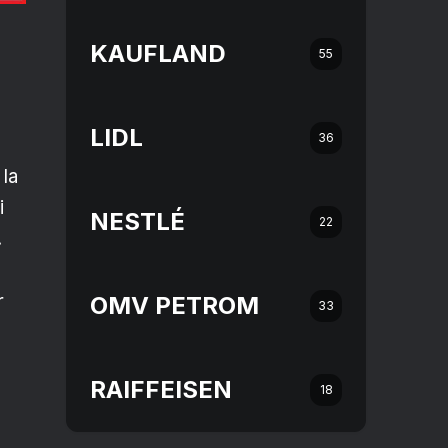
KAUFLAND
55
LIDL
36
 la
i
NESTLÉ
22
.
r
OMV PETROM
33
RAIFFEISEN
18