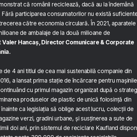
demonstrat că românii reciclează, dacă au la îndemână
 Fără participarea consumatorilor nu există suficient
 trecerea către economia circulară. În 2021, aparatele
 milioane de ambalaje de la două milioane de
t
Valer Hancaș, Director Comunicare & Corporate
nia.
 de 4 ani titlul de cea mai sustenabilă companie din
16, a lansat prima stație de încărcare pentru mașinile
continuând cu primul magazin organizat după o strateg
liminarea produselor de plastic de unică folosință din
înainte ca legislația să oblige acest lucru, colecții de
agazine verzi, gradini urbane, și susținerea a sute de
imii doi ani, prin sistemul de reciclare Kaufland disponi