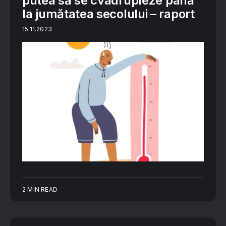
putea să se cvadrupleze până
la jumătatea secolului – raport
15.11.2023
2 MIN READ