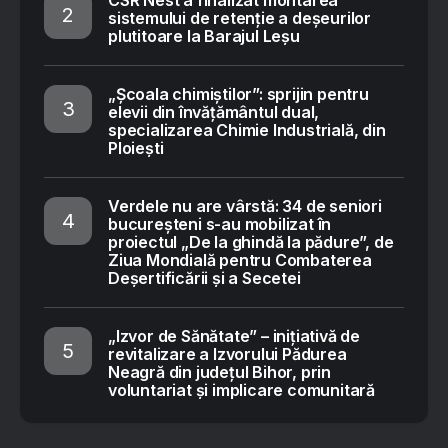
CSR Nest a finalizat montarea
sistemului de retenție a deșeurilor
plutitoare la Barajul Leșu
„Școala chimiștilor”: sprijin pentru
elevii din învățământul dual,
specializarea Chimie Industrială, din
Ploiești
Verdele nu are vârstă: 34 de seniori
bucureșteni s-au mobilizat în
proiectul „De la ghindă la pădure”, de
Ziua Mondială pentru Combaterea
Deșertificării și a Secetei
„Izvor de Sănătate” – inițiativă de
revitalizare a Izvorului Pădurea
Neagră din județul Bihor, prin
voluntariat și implicare comunitară