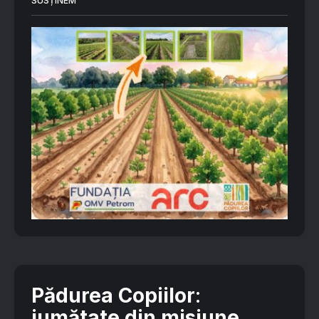
SUSȚINEM
Pădurea Copiilor
:
jumătate din misiune