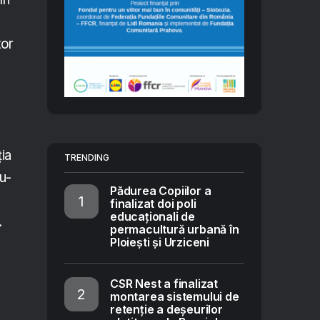
tor
ia
TRENDING
u-
Pădurea Copiilor a
finalizat doi poli
educaționali de
.
permacultură urbană în
Ploiești și Urziceni
CSR Nest a finalizat
montarea sistemului de
retenție a deșeurilor