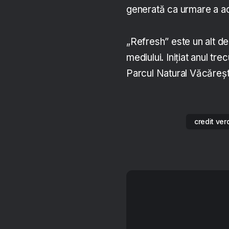
generată ca urmare a act
„Refresh” este un alt d
mediului. Inițiat anul tr
Parcul Natural Văcărești
credit ver