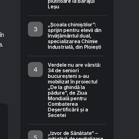
plutitoare la Barajul
Leșu
„Școala chimiștilor”:
sprijin pentru elevii din
în
învățământul dual,
specializarea Chimie
a.
Industrială, din Ploiești
Verdele nu are vârstă:
34 de seniori
bucureșteni s-au
mobilizat în proiectul
„De la ghindă la
pădure”, de Ziua
Mondială pentru
Combaterea
Deșertificării și a
Secetei
„Izvor de Sănătate” –
inițiativă de revitalizare