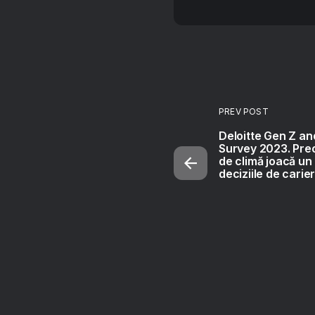
PREV POST
Deloitte Gen Z and
Survey 2023. Preo
de climă joacă un 
deciziile de carier