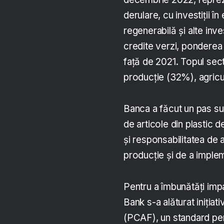
derulare, cu investiții î
regenerabilă și alte inve
credite verzi, ponderea 
față de 2021. Topul sect
producție (32%), agric
Banca a făcut un pas su
de articole din plastic 
și responsabilitatea de a
producție și de a implem
Pentru a îmbunătăți imp
Bank s-a alăturat iniția
(PCAF), un standard pe