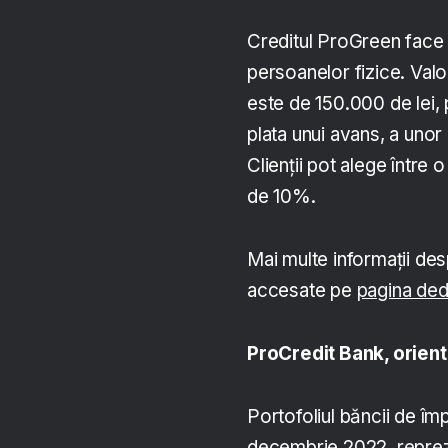
Creditul ProGreen face 
persoanelor fizice. Val
este de 150.000 de lei, 
plata unui avans, a uno
Clienții pot alege într
de 10%.
Mai multe informații des
accesate pe
pagina ded
ProCredit Bank,
orient
Portofoliul băncii de îm
decembrie 2022, repreze