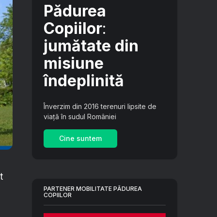
Pădurea
Copiilor
:
jumătate din
misiune
îndeplinită
Înverzim din 2016 terenuri lipsite de
viață în sudul României
Cine suntem
t
PARTENER MOBILITATE PĂDUREA
COPIILOR