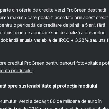
parte din oferta de credite verzi ProGreen destinată
oarea maximă care poată fi acordată prin acest credit
pentru o perioadă de creditare de până la 5 ani, fără
r comisioane de acordare sau de analiză a dosarelor.
e o dobândă anuală variabilă de IRCC + 3,28% sau una f
pre creditul ProGreen pentru panouri fotovoltaice pot 
icată produsului
.
ată spre sustenabilitate
și protecția mediului
prumuturi verzi a depășit 80 de milioane de euro în
ntând peste 22% din volumul total de credite aflate 