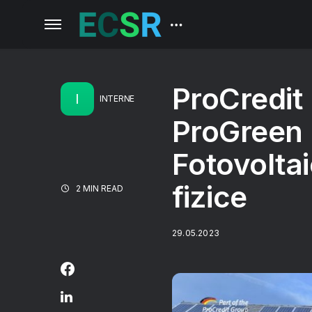
ProCredit 
I
INTERNE
ProGreen 
Fotovolta
fizice
2 MIN READ
29.05.2023