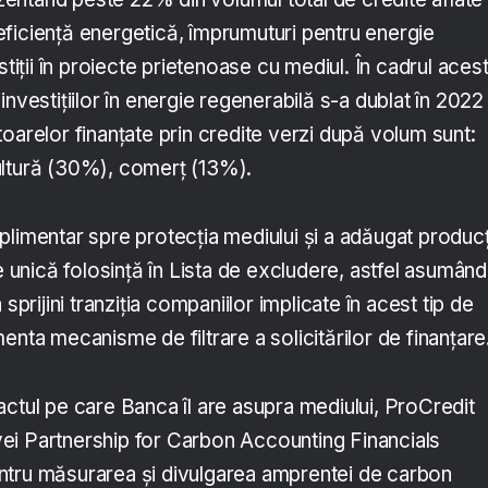
n eficiență energetică, împrumuturi pentru energie
stiții în proiecte prietenoase cu mediul. În cadrul aces
investițiilor în energie regenerabilă s-a dublat în 2022
oarelor finanțate prin credite verzi după volum sunt:
ultură (30%), comerț (13%).
plimentar spre protecția mediului și a adăugat producț
de unică folosință în Lista de excludere, astfel asumând
 sprijini tranziția companiilor implicate în acest tip de
enta mecanisme de filtrare a solicitărilor de finanțare
actul pe care Banca îl are asupra mediului, ProCredit
tivei Partnership for Carbon Accounting Financials
ntru măsurarea și divulgarea amprentei de carbon