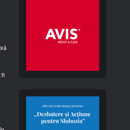
ixă
fi
în