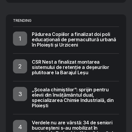
TRENDING
Pădurea Copiilor a finalizat doi poli
educaționali de permacultură urbană
în Ploiești și Urziceni
CSR Nest a finalizat montarea
sistemului de retenție a deșeurilor
plutitoare la Barajul Leșu
„Școala chimiștilor”: sprijin pentru
elevii din învățământul dual,
specializarea Chimie Industrială, din
Ploiești
Verdele nu are vârstă: 34 de seniori
bucureșteni s-au mobilizat în