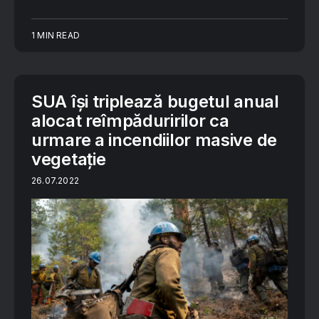
1 MIN READ
SUA își triplează bugetul anual
alocat reîmpăduririlor ca
urmare a incendiilor masive de
vegetație
26.07.2022