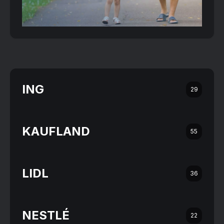
ING
29
KAUFLAND
55
LIDL
36
NESTLÉ
22