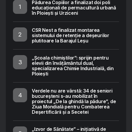
Pădurea Copiilor a finalizat doi poli
educaționali de permacultură urbană
în Ploiești și Urziceni
CSR Nest a finalizat montarea
sistemului de retenție a deșeurilor
plutitoare la Barajul Leșu
„Școala chimiștilor”: sprijin pentru
elevii din învățământul dual,
specializarea Chimie Industrială, din
Ploiești
Verdele nu are vârstă: 34 de seniori
bucureșteni s-au mobilizat în
proiectul „De la ghindă la pădure”, de
Ziua Mondială pentru Combaterea
Deșertificării și a Secetei
„Izvor de Sănătate” – inițiativă de