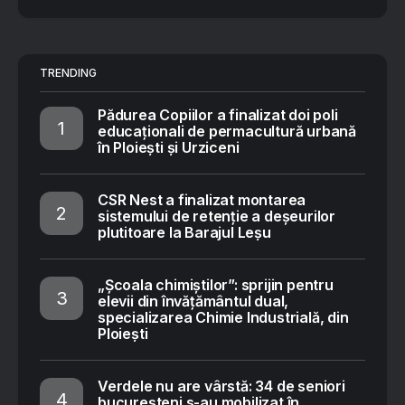
TRENDING
Pădurea Copiilor a finalizat doi poli
educaționali de permacultură urbană
în Ploiești și Urziceni
CSR Nest a finalizat montarea
sistemului de retenție a deșeurilor
plutitoare la Barajul Leșu
„Școala chimiștilor”: sprijin pentru
elevii din învățământul dual,
specializarea Chimie Industrială, din
Ploiești
Verdele nu are vârstă: 34 de seniori
bucureșteni s-au mobilizat în