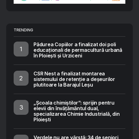
TRENDING
Pădurea Copiilor a finalizat doi poli
educaționali de permacultură urbană
în Ploiești și Urziceni
CSR Nest a finalizat montarea
sistemului de retenție a deșeurilor
plutitoare la Barajul Leșu
„Școala chimiștilor”: sprijin pentru
elevii din învățământul dual,
specializarea Chimie Industrială, din
Ploiești
Verdele nu are vârstă: 34 de seniori