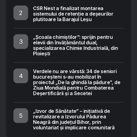
CSR Nest a finalizat montarea
sistemului de retenție a deșeurilor
plutitoare la Barajul Leșu
„Școala chimiștilor”: sprijin pentru
elevii din învățământul dual,
specializarea Chimie Industrială, din
Ploiești
Verdele nu are vârstă: 34 de seniori
bucureșteni s-au mobilizat în
proiectul „De la ghindă la pădure”, de
Ziua Mondială pentru Combaterea
Deșertificării și a Secetei
„Izvor de Sănătate” – inițiativă de
revitalizare a Izvorului Pădurea
Neagră din județul Bihor, prin
voluntariat și implicare comunitară