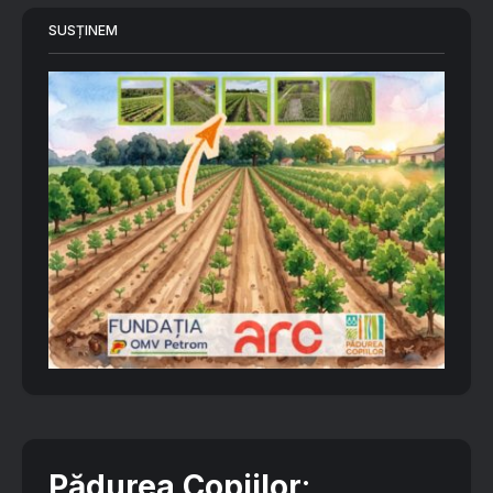
SUSȚINEM
Pădurea Copiilor
: