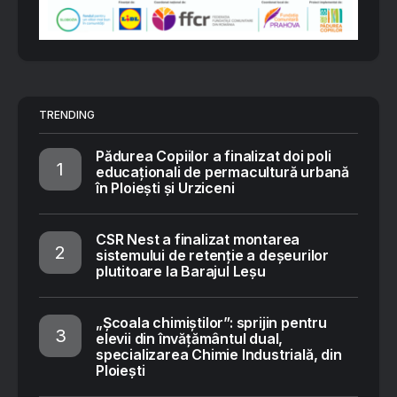
TRENDING
Pădurea Copiilor a finalizat doi poli
educaționali de permacultură urbană
în Ploiești și Urziceni
CSR Nest a finalizat montarea
sistemului de retenție a deșeurilor
plutitoare la Barajul Leșu
„Școala chimiștilor”: sprijin pentru
elevii din învățământul dual,
specializarea Chimie Industrială, din
Ploiești